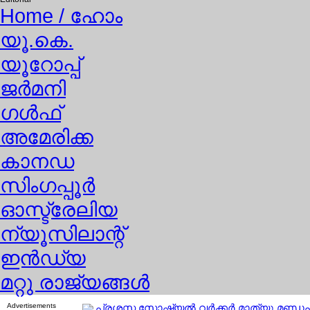
Home
/ ഹോം
യൂ.കെ.
യൂറോപ്പ്
ജര്‍മനി
ഗള്‍ഫ്
അമേരിക്ക
കാനഡ
സിംഗപ്പൂര്‍
ഓസ്ട്രേലിയ
ന്യൂസിലാന്റ്
ഇന്‍ഡ്യ
മറ്റു രാജ്യങ്ങള്‍
Advertisements
പ്രശസ്ത സോഷ്യല്‍ വര്‍ക്കര്‍ മാത്യു മണ്ഡപത