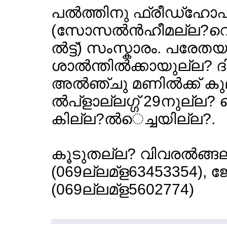
പല്‍ത്തിനു ഫ്രീഡ്ഹോ
(സോസല്‍ന്‍ഹീമല്ല?വെഗ്
ല്‍ട്ട്) സംസ്കാരം. പര
ശാല്‍ന്തില്‍ക്കായുല്ല?
അല്‍ഞ്ചു മണില്‍ക്ക് 
ല്‍പ്ളാല്ലഗ്ഗ് 29നുല്
കില്ല?ല്‍െച്ചയില്ല?.
കൂടുതല്ല? വിവരല്‍ങ്ങല്
(069ല്ലമ്ള63453354), ജേ
(069ല്ലമ്ള5602774)