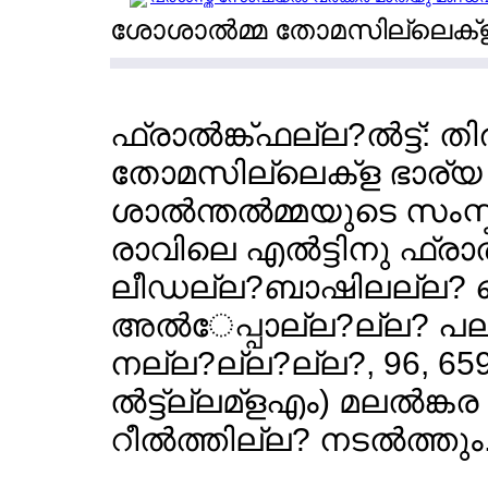
ശോശാല്‍മ്മ തോമസില്ലെക്
ഫ്രാല്‍ങ്ക്ഫല്ല?ല്‍ട്ട്:
തോമസില്ലെക്ള ഭാര്
ശാല്‍ന്തല്‍മ്മയുടെ സ
രാവിലെ എല്‍ട്ടിനു ഫ്രാല്
ലീഡല്ല?ബാഷിലല്ല? സെ
അല്‍േപ്പാല്ല?ല്ല? പ
നല്ല?ല്ല?ല്ല?, 96, 659
ല്‍ട്ട്ല്ലമ്ളഎം) മലല്‍ങ്
റീല്‍ത്തില്ല? നടല്‍ത്തും