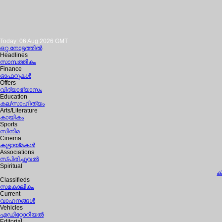
Today: 06 Aug 2026 GMT
ഒറ്റ നോട്ടത്തില്‍
Headlines
സാമ്പത്തികം
Finance
ഓഫറുകള്‍
Offers
വിദ്യാഭ്യാസം
Education
കല/സാഹിത്യം
Arts/Literature
കായികം
Sports
സിനിമ
Cinema
കൂട്ടായ്മകള്‍
Associations
സ്പിരിച്ചുവല്‍
Spiritual
ക
Classifieds
സമകാലികം
Current
വാഹനങ്ങള്‍
Vehicles
എഡിറ്റോറിയല്‍
Editorial