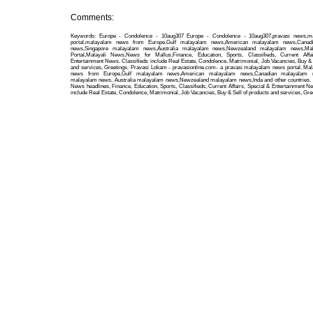
Comments:
Keywords: Europe - Condolence - 10aug307 Europe - Condolence - 10aug307,pravasi news,
portal,malayalam news from Europe,Gulf malayalam news,American malayalam news,Canad
news,Singapore malayalam news,Australia malayalam news,Newzealand malayalam news,Ma
Portal,Malayali News,News for Mallus,Finance, Education, Sports, Classifieds, Current Affa
Entertainment News. Classifieds include Real Estate, Condolence, Matrimonial, Job Vacancies, Buy & 
and services, Greetings. Pravasi Lokam - pravasionline.com- a pravasi malayalam news portal. Ma
news from Europe,Gulf malayalam news,American malayalam news,Canadian malayalam n
malayalam news, Australia malayalam news,Newzealand malayalam news,Inda and other countries. 
News headlines, Finance, Education, Sports, Classifieds, Current Affairs, Special & Entertainment N
include Real Estate, Condolence, Matrimonial, Job Vacancies, Buy & Sell of products and services, Gre