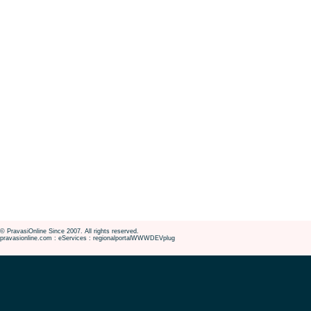
© PravasiOnline Since 2007. All rights reserved.
pravasionline.com : eServices : regionalportalWWWDEVplug