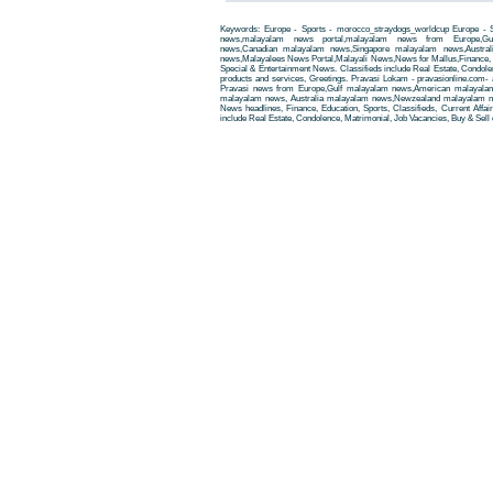
Keywords: Europe - Sports - morocco_straydogs_worldcup Europe - S
news,malayalam news portal,malayalam news from Europe,Gu
news,Canadian malayalam news,Singapore malayalam news,Austra
news,Malayalees News Portal,Malayali News,News for Mallus,Finance, Edu
Special & Entertainment News. Classifieds include Real Estate, Condole
products and services, Greetings. Pravasi Lokam - pravasionline.com
Pravasi news from Europe,Gulf malayalam news,American malayala
malayalam news, Australia malayalam news,Newzealand malayalam new
News headlines, Finance, Education, Sports, Classifieds, Current Affai
include Real Estate, Condolence, Matrimonial, Job Vacancies, Buy & Sell 