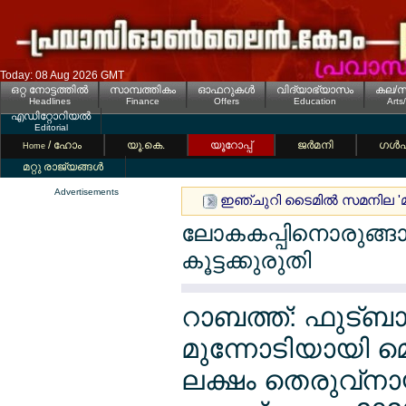
Today: 08 Aug 2026 GMT
ഒറ്റ നോട്ടത്തില്‍
സാമ്പത്തികം
ഓഫറുകള്‍
വിദ്യാഭ്യാസം
കല/സ
Headlines
Finance
Offers
Education
Arts
എഡിറ്റോറിയല്‍
Editorial
/ ഹോം
യൂ.കെ.
യൂറോപ്പ്
ജര്‍മനി
ഗള്‍
Home
മറ്റു രാജ്യങ്ങള്‍
Advertisements
ഇഞ്ചുറി ടൈമില്‍ സമനില 'മ
ലോകകപ്പിനൊരുങ്ങാന
കൂട്ടക്കുരുതി
റാബത്ത്: ഫുട്ബാള
മുന്നോടിയായി മെ
ലക്ഷം തെരുവ്നാ