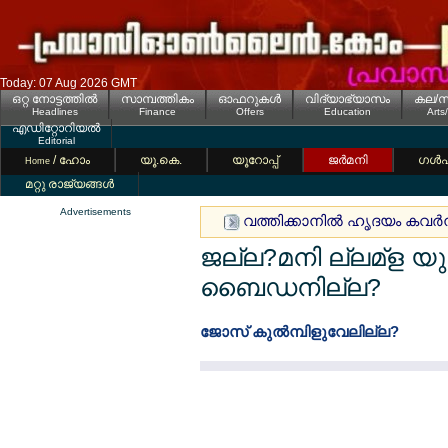
Today: 07 Aug 2026 GMT
ഒറ്റ നോട്ടത്തില്‍
സാമ്പത്തികം
ഓഫറുകള്‍
വിദ്യാഭ്യാസം
കല/സ
Headlines
Finance
Offers
Education
Arts
എഡിറ്റോറിയല്‍
Editorial
/ ഹോം
യൂ.കെ.
യൂറോപ്പ്
ജര്‍മനി
ഗള്‍
Home
മറ്റു രാജ്യങ്ങള്‍
Advertisements
വത്തിക്കാനില്‍ ഹൃദയം കവര്‍ന്ന
ജല്ല?മനി ല്ലമ്ള യ
ബൈഡനില്ല?
ജോസ് കുല്‍മ്പിളുവേലില്ല?