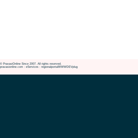
© PravasiOnline Since 2007. All rights reserved.
pravasionline.com : eServices : regionalportalWWWDEVplug