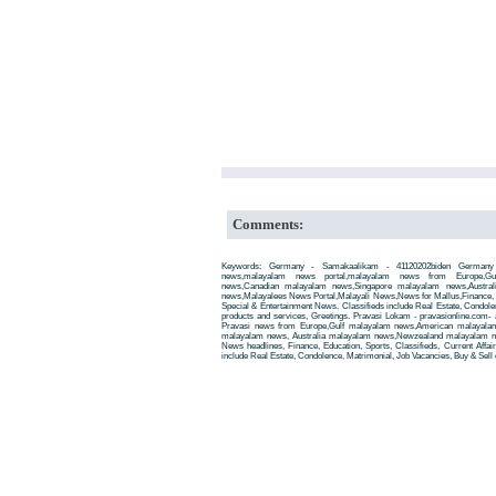
Comments:
Keywords: Germany - Samakaalikam - 41120202biden Germany -
news,malayalam news portal,malayalam news from Europe,Gu
news,Canadian malayalam news,Singapore malayalam news,Austra
news,Malayalees News Portal,Malayali News,News for Mallus,Finance, Edu
Special & Entertainment News. Classifieds include Real Estate, Condole
products and services, Greetings. Pravasi Lokam - pravasionline.com
Pravasi news from Europe,Gulf malayalam news,American malayala
malayalam news, Australia malayalam news,Newzealand malayalam new
News headlines, Finance, Education, Sports, Classifieds, Current Affai
include Real Estate, Condolence, Matrimonial, Job Vacancies, Buy & Sell 