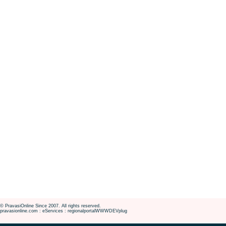
© PravasiOnline Since 2007. All rights reserved.
pravasionline.com : eServices : regionalportalWWWDEVplug