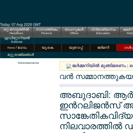
Today: 07 Aug 2026 GMT
ഒറ്റ നോട്ടത്തില്‍
സാമ്പത്തികം
ഓഫറുകള്‍
വിദ്യാഭ്യാസം
കല/സ
Headlines
Finance
Offers
Education
Arts
എഡിറ്റോറിയല്‍
Editorial
/ ഹോം
യൂ.കെ.
യൂറോപ്പ്
ജര്‍മനി
ഗള്‍
Home
മറ്റു രാജ്യങ്ങള്‍
Advertisements
ജര്‍മ്മനിയില്‍ മുങ്ങിമരണം ; 
വന്‍ സമ്മാനത്തുകയു
അബുദാബി: ആര്‍ട്
ഇന്‍റലിജന്‍സ് 
സാങ്കേതികവിദ്
നിലവാരത്തില്‍ ഡ