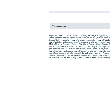
Comments:
Keywords: India - Associations - infarm_reaction_against_rubber_b
infarm_reaction_against_rubber_board_23november2017,pravasi news
Europe,Gulf malayalam news,American malayalam news,Canadi
news,Australia malayalam news,Newzealand malayalam news,Malay
Mallus,Finance, Education, Sports, Classifieds, Current Affairs, Special
Estate, Condolence, Matrimonial, Job Vacancies, Buy & Sell of produ
pravasionline.com- a pravasi malayalam news portal. Malayalam
news,American malayalam news,Canadian malayalam news,Singap
news,Newzealand malayalam news,Inda and other countries. Covers t
Sports, Classifieds, Current Affairs, Special & Entertainment News. 
Matrimonial, Job Vacancies, Buy & Sell of products and services, Greetin