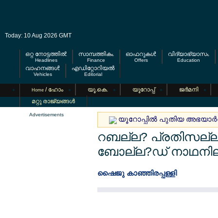
Today: 10 Aug 2026 GMT
ഒറ്റ നോട്ടത്തില്‍
സാമ്പത്തികം
ഓഫറുകള്‍
വിദ്യാഭ്യാസം
Headlines
Finance
Offers
Education
വാഹനങ്ങള്‍
എഡിറ്റോറിയല്‍
Vehicles
Editorial
/ ഹോം
യൂ.കെ.
യൂറോപ്പ്
ജര്‍മനി
Home
മറ്റു രാജ്യങ്ങള്‍
Advertisements
യൂറോപ്പില്‍ പുതിയ അഭയാര്‍
റബല്ല? പ്രതിസല്ല?
ബോല്ല?ഡ് നാഥനില്
ഷൈജു കാഞ്ഞിരപ്പള്ളി