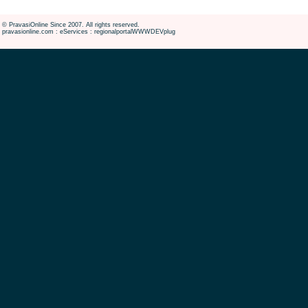
© PravasiOnline Since 2007. All rights reserved.
pravasionline.com : eServices : regionalportalWWWDEVplug