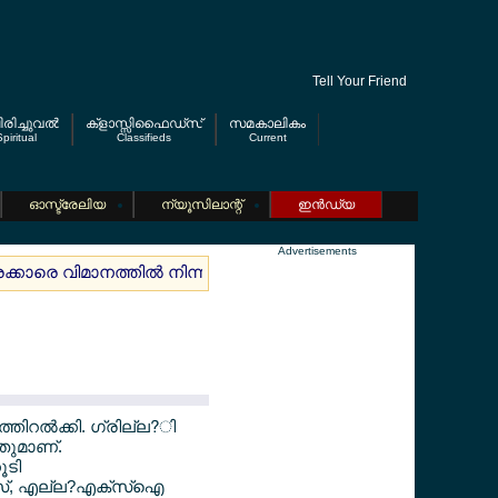
Tell Your Friend
രിച്ചുവല്‍
ക്ളാസ്സിഫൈഡ്സ്
സമകാലികം
piritual
Classifieds
Current
ഓസ്ട്രേലിയ
ന്യൂസിലാന്റ്
ഇന്‍ഡ്യ
Advertisements
്രക്കാരെ വിമാനത്തില്‍ നിന്നും ഇറക്കി
ജര്‍മ്മനിയിലെ കായികപ്
തിറല്‍ക്കി. ഗ്രില്ല?ി
തുമാണ്.
ൂടി
എക്സ്, എല്ല?എക്സ്ഐ