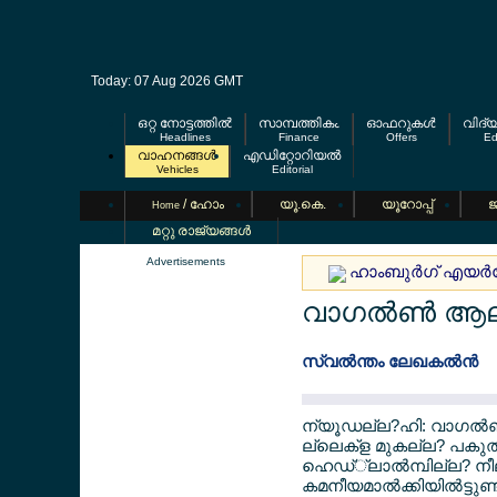
Today: 07 Aug 2026 GMT
ഒറ്റ നോട്ടത്തില്‍
സാമ്പത്തികം
ഓഫറുകള്‍
വിദ്
Headlines
Finance
Offers
Ed
വാഹനങ്ങള്‍
എഡിറ്റോറിയല്‍
Vehicles
Editorial
/ ഹോം
യൂ.കെ.
യൂറോപ്പ്
ജ
Home
മറ്റു രാജ്യങ്ങള്‍
Advertisements
ഹാംബുര്‍ഗ് എയര്‍പേ
വാഗല്‍ണ്‍ ആല്
സ്വല്‍ന്തം ലേഖകല്‍ന്‍
ന്യൂഡല്ല?ഹി: വാഗല്‍ണ്‍ 
ല്ലെക്ള മുകല്ല? പകുത
ഹെഡ്്ലാല്‍മ്പില്ല? നീലല്
കമനീയമാല്‍ക്കിയില്‍ട