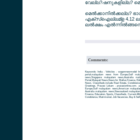
വേല്ല?ഷനുകളില്ല? മെല്‍
മെല്‍ക്കാനില്‍ക്കല്ല? ഭ
എക്സ്ഐല്ലമ്ള 4.12 ലല
ലല്‍ക്ഷം എല്‍ന്നില്‍
Comments:
Keywords: India - Vehicles - wagonrnewmodel I
portal,malayalam news from Europe,Gulf ma
news,Singapore malayalam news,Australia m
Portal,Malayali News,News for Mallus,Finance, Educa
News. Classifieds include Real Estate, Condolence
Greetings. Pravasi Lokam - pravasionline.com-
Europe,Gulf malayalam news,American malayal
Australia malayalam news,Newzealand malayalam 
Finance, Education, Sports, Classifieds, Current Aff
Condolence, Matrimonial, Job Vacancies, Buy & Sell 