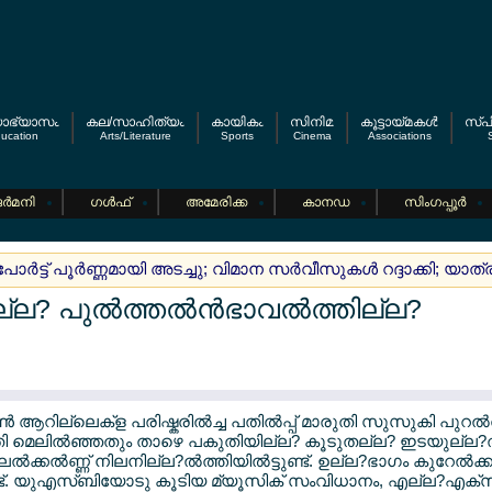
യാഭ്യാസം
കല/സാഹിത്യം
കായികം
സിനിമ
കൂട്ടായ്മകള്‍
സ്പി
ucation
Arts/Literature
Sports
Cinema
Associations
S
ര്‍മനി
ഗള്‍ഫ്
അമേരിക്ക
കാനഡ
സിംഗപ്പൂര്‍
ാര്‍ട്ട് പൂര്‍ണ്ണമായി അടച്ചു; വിമാന സര്‍വീസുകള്‍ റദ്ദാക്കി; യാത
ല? പുല്‍ത്തല്‍ന്‍ഭാവല്‍ത്തില്ല?
ആറില്ലെക്ള പരിഷ്കരില്‍ച്ച പതില്‍പ്പ് മാരുതി സുസുകി പുറല്‍ത്
ി മെലില്‍ഞ്ഞതും താഴെ പകുതിയില്ല? കൂടുതല്ല? ഇടയുല്ല?
‍ക്കല്‍ണ്ണ് നിലനില്ല?ല്‍ത്തിയില്‍ട്ടുണ്ട്. ഉല്ല?ഭാഗം കുറേല്‍ക്ക
്ടുണ്ട്. യുഎസ്ബിയോടു കൂടിയ മ്യൂസിക് സംവിധാനം, എല്ല?