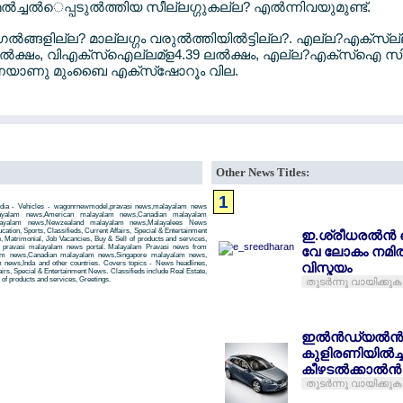
ച്ചല്‍െപ്പടുല്‍ത്തിയ സീല്ലഗ്ഗുകല്ല? എല്‍ന്നിവയുമുണ്ട്.
ാഗല്‍ങ്ങളില്ല? മാല്ലഗ്ഗം വരുല്‍ത്തിയില്‍ട്ടില്ല?. എല്ല?എക്സ്ല
്‍ക്ഷം, വിഎക്സ്ഐല്ലമ്ള4.39 ലല്‍ക്ഷം, എല്ല?എക്സ്ഐ സിഎല
ങ്ങനെയാണു മുംബൈ എക്സ്ഷോറൂം വില.
Other News Titles:
1
ndia - Vehicles - wagonrnewmodel,pravasi news,malayalam news
layalam news,American malayalam news,Canadian malayalam
alayalam news,Newzealand malayalam news,Malayalees News
tion, Sports, Classifieds, Current Affairs, Special & Entertainment
ഇ.ശ്രീധരല്‍ന്‍ 
, Matrimonial, Job Vacancies, Buy & Sell of products and services,
 a pravasi malayalam news portal. Malayalam Pravasi news from
വേ ലോകം നമില്
am news,Canadian malayalam news,Singapore malayalam news,
news,Inda and other countries. Covers topics - News headlines,
വിസ്മയം
airs, Special & Entertainment News. Classifieds include Real Estate,
of products and services, Greetings.
തുടര്‍ന്നു വായിക്കുക
ഇല്‍ന്‍ഡ്യല്‍ന
കുളിരണിയില്‍ച്
കീഴടല്‍ക്കാല്‍ന
തുടര്‍ന്നു വായിക്കുക