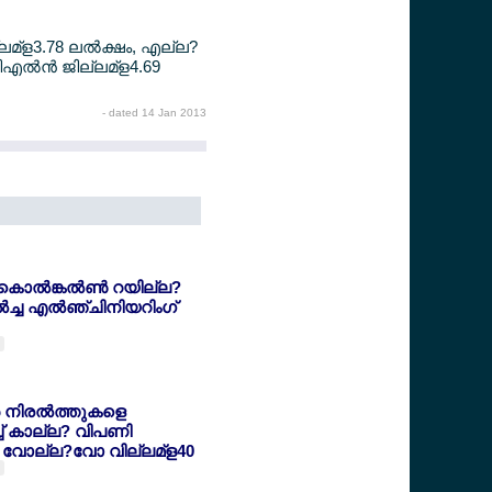
്ലമ്ള3.78 ലല്‍ക്ഷം, എല്ല?
്‍ന്‍ ജില്ലമ്ള4.69
- dated 14 Jan 2013
കൊല്‍ങ്കല്‍ണ്‍ റയില്ല?
‍ച്ച എല്‍ഞ്ചിനിയറിംഗ്
്‍ നിരല്‍ത്തുകളെ
ച് കാല്ല? വിപണി
്‍ വോല്ല?വോ വില്ലമ്ള40