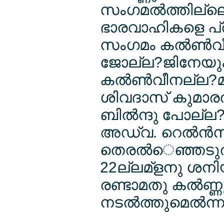
സംഗമല്‍ത്തില്ല
ഭാരവാഹികളെ പ്രഖ
സംഗമം കല്‍ണ്‍
ജോല്ല?ജിനേയും
കല്‍ണ്‍വീനല്ല?
ശിവദാസ് കുമാരല്
ബില്‍ന്ദു പോല
അഡ്വ. റെല്‍ന്‍സല
തെരല്‍െഞ്ഞടുല്‍ക
22ല്ലമ്ളനു ശനിയ
രണ്ടാമതു കല്‍ണ
നടല്‍ത്തുമെല്‍ന്