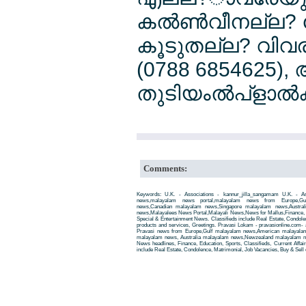
കല്‍ണ്‍വീനല്ല? 
കൂടുതല്ല? വിവരല
(0788 6854625), 
തുടിയംല്‍പ്ളാല്‍
Comments:
Keywords: U.K. - Associations - kannur_jilla_sangamam U.K. - Ass
news,malayalam news portal,malayalam news from Europe,Gu
news,Canadian malayalam news,Singapore malayalam news,Austra
news,Malayalees News Portal,Malayali News,News for Mallus,Finance, Edu
Special & Entertainment News. Classifieds include Real Estate, Condole
products and services, Greetings. Pravasi Lokam - pravasionline.com
Pravasi news from Europe,Gulf malayalam news,American malayala
malayalam news, Australia malayalam news,Newzealand malayalam new
News headlines, Finance, Education, Sports, Classifieds, Current Affai
include Real Estate, Condolence, Matrimonial, Job Vacancies, Buy & Sell 