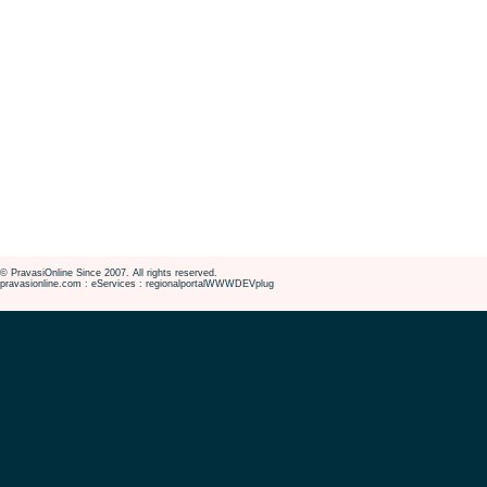
© PravasiOnline Since 2007. All rights reserved.
pravasionline.com : eServices : regionalportalWWWDEVplug