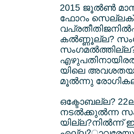
2015 ജൂല്‍ണ്‍ മ
ഫോറം സെല്ലക്ളറ
വപ്രതീതിജനില്‍പ്പ
കല്‍ണ്ണൂല്ല? സംഗ
സംഗമല്‍ത്തില്ല? 
എഴുപതിനായിരല്‍
യിലെ അവശതയനുഭ
മൂല്‍ന്നു രോഗികല
ഒക്ടോബല്ല? 22
നടല്‍ക്കുല്‍ന്ന സ
യില്ല?നില്‍ന്ന് ഇ
എല്ല?ാവരേയും ല്