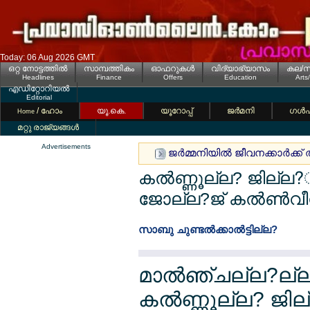
Today: 06 Aug 2026 GMT
ഒറ്റ നോട്ടത്തില്‍
സാമ്പത്തികം
ഓഫറുകള്‍
വിദ്യാഭ്യാസം
കല/സ
Headlines
Finance
Offers
Education
Arts
എഡിറ്റോറിയല്‍
Editorial
/ ഹോം
യൂ.കെ.
യൂറോപ്പ്
ജര്‍മനി
ഗള്‍
Home
മറ്റു രാജ്യങ്ങള്‍
Advertisements
ജര്‍മ്മനിയില്‍ ജീവനക്കാര്‍ക
കല്‍ണ്ണൂല്ല? ജില്
ജോല്ല?ജ് കല്‍ണ്‍വ
സാബു ചുണ്ടല്‍ക്കാല്‍ട്ടില്ല?
മാല്‍ഞ്ചല്ല?ല്ല
കല്‍ണ്ണൂല്ല? ജി