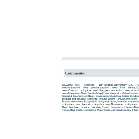
Comments:
Keywords: U.K. - Greetings - 18th_wedding_anniversary U.K. - Gre
news,malayalam news portal,malayalam news from Europe,Gu
news,Canadian malayalam news,Singapore malayalam news,Austra
news,Malayalees News Portal,Malayali News,News for Mallus,Finance, Edu
Special & Entertainment News. Classifieds include Real Estate, Condole
products and services, Greetings. Pravasi Lokam - pravasionline.com
Pravasi news from Europe,Gulf malayalam news,American malayala
malayalam news, Australia malayalam news,Newzealand malayalam new
News headlines, Finance, Education, Sports, Classifieds, Current Affai
include Real Estate, Condolence, Matrimonial, Job Vacancies, Buy & Sell 