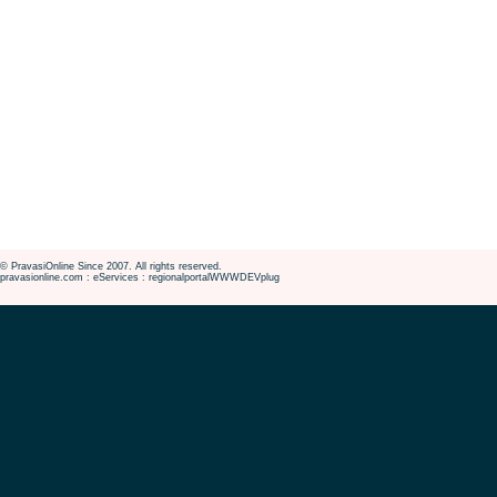
© PravasiOnline Since 2007. All rights reserved.
pravasionline.com : eServices : regionalportalWWWDEVplug