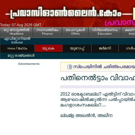
Today: 07 Aug 2026 GMT
ഒറ്റ നോട്ടത്തില്‍
സാമ്പത്തികം
ഓഫറുകള്‍
വിദ്യാഭ്യാസം
കല/സ
Headlines
Finance
Offers
Education
Arts
എഡിറ്റോറിയല്‍
Editorial
/ ഹോം
യൂ.കെ.
യൂറോപ്പ്
ജര്‍മനി
ഗള്‍
Home
മറ്റു രാജ്യങ്ങള്‍
Advertisements
സ്പെയിനില്‍ ചരിത്രപരമായ പൊ
പതിനെല്‍ട്ടാം വി
2012 ഓക്ടോബല്ല? എല്‍ട്ടിന് വി
ആഘോഷില്‍ക്കുല്‍ന്ന പല്‍പ്പായ്ല്‍ക്കു
മംഗളാശംസകല്ല?....
ല്ലമ്ള അലല്‍ന്‍, അലീന