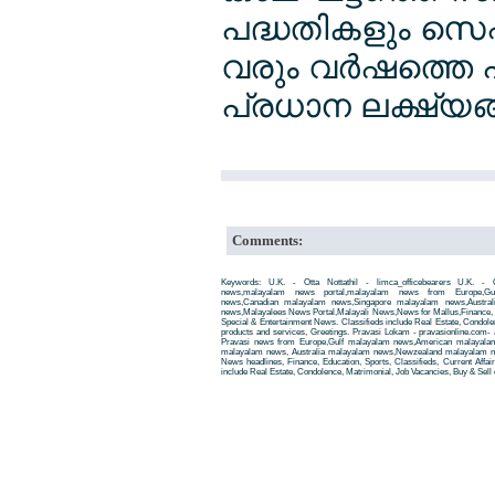
പദ്ധതികളും സെപ്ത
വരും വര്‍ഷത്ത
പ്രധാന ലക്ഷ്യങ്ങ
Comments:
Keywords: U.K. - Otta Nottathil - limca_officebearers U.K. - Ott
news,malayalam news portal,malayalam news from Europe,Gu
news,Canadian malayalam news,Singapore malayalam news,Austra
news,Malayalees News Portal,Malayali News,News for Mallus,Finance, Edu
Special & Entertainment News. Classifieds include Real Estate, Condole
products and services, Greetings. Pravasi Lokam - pravasionline.com
Pravasi news from Europe,Gulf malayalam news,American malayala
malayalam news, Australia malayalam news,Newzealand malayalam new
News headlines, Finance, Education, Sports, Classifieds, Current Affai
include Real Estate, Condolence, Matrimonial, Job Vacancies, Buy & Sell 