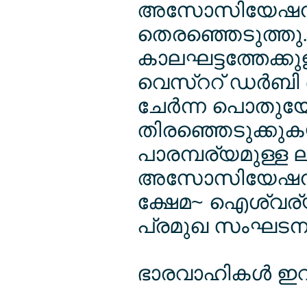
അസോസിയേഷന്‍
തെരഞ്ഞെടുത്തു. 
കാലഘട്ടത്തേക്ക
വെസ്ററ് ഡര്‍ബി ഓ
ചേര്‍ന്ന പൊതു
തിരഞ്ഞെടുക്കുകയ
പാരമ്പര്യമുള്ള ലി
അസോസിയേഷന്‍ 
ക്ഷേമ~ ഐശ്വര്യത്
പ്രമുഖ സംഘടന
ഭാരവാഹികള്‍ ഇവര