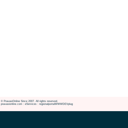
© PravasiOnline Since 2007. All rights reserved.
pravasionline.com : eServices : regionalportalWWWDEVplug