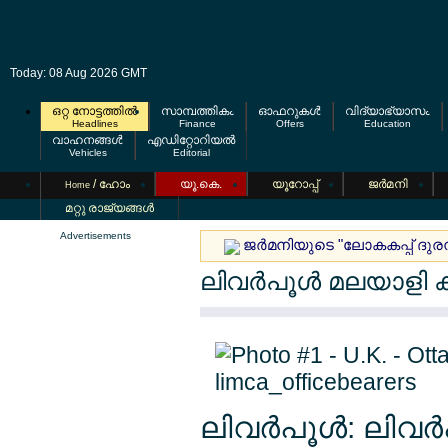
Today: 08 Aug 2026 GMT
ഒറ്റ നോട്ടത്തില്‍
സാമ്പത്തികം
ഓഫറുകള്‍
വിദ്യാഭ്യാസം
Headlines
Finance
Offers
Education
വാഹനങ്ങള്‍
എഡിറ്റോറിയല്‍
Vehicles
Editorial
/ ഹോം
യൂ.കെ.
യൂറോപ്പ്
ജര്‍മനി
Home
മറ്റു രാജ്യങ്ങള്‍
Advertisements
ജര്‍മനിയുടെ "ലോകകപ്പ് ദുരന
ലിവര്‍പൂള്‍ മലയാള
ലിവര്‍പൂള്‍: ലിവര്