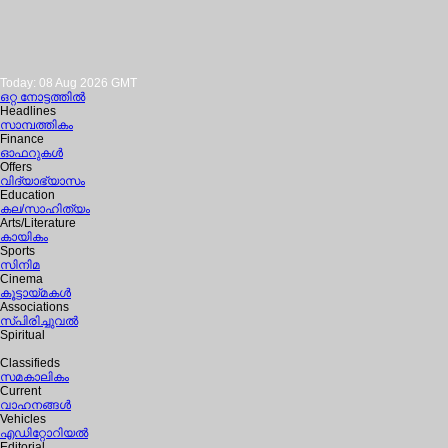
Today: 08 Aug 2026 GMT
ഒറ്റ നോട്ടത്തില്‍
Headlines
സാമ്പത്തികം
Finance
ഓഫറുകള്‍
Offers
വിദ്യാഭ്യാസം
Education
കല/സാഹിത്യം
Arts/Literature
കായികം
Sports
സിനിമ
Cinema
കൂട്ടായ്മകള്‍
Associations
സ്പിരിച്ചുവല്‍
Spiritual
Classifieds
സമകാലികം
Current
വാഹനങ്ങള്‍
Vehicles
എഡിറ്റോറിയല്‍
Editorial