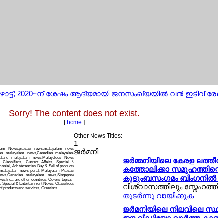
ോട്ട്; 2020~ന് ശേഷം ആദ്യമായി ജനസംഖ്യയില്‍ വന്‍ ഇടിവ് രേഖ
Sorry! The content does not exist.
[
home
]
Other News Titles:
1
alam News,pravasi news,malayalam news
ജര്‍മനി
can malayalam news,Canadian malayalam
ealand malayalam news,Malayalees News
ജര്‍മ്മനിയിലെ കേരള ലത്തീന
 Classifieds, Current Affairs, Special &
onial, Job Vacancies, Buy & Sell of products
കത്തോലിക്കാ സമൂഹത്തിന്റെ 
i malayalam news portal. Malayalam Pravasi
ws,Canadian malayalam news,Singapore
കുടുംബസംഗമം ബിംഗനില്‍ 
,Inda and other countries. Covers topics -
s, Special & Entertainment News. Classifieds
വിശ്വാസത്തിലും സ്നേഹത്തില
of products and services, Greetings.
തുടര്‍ന്നു വായിക്കുക
ജര്‍മനിയിലെ നിലവിലെ സ്ഥ
ഈ വീഡിയോ വാര്‍ത്ത ക