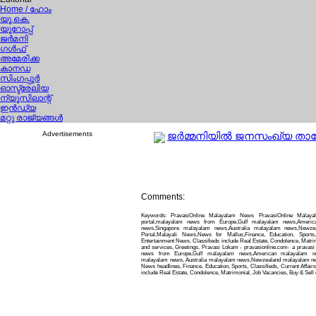
Home
/ ഹോം
യൂ.കെ.
യൂറോപ്പ്
ജര്‍മനി
ഗള്‍ഫ്
അമേരിക്ക
കാനഡ
സിംഗപ്പൂര്‍
ഓസ്ട്രേലിയ
ന്യൂസിലാന്റ്
ഇന്‍ഡ്യ
മറ്റു രാജ്യങ്ങള്‍
Advertisements
ജര്‍മ്മനിയില്‍ ജനസംഖ്യ താഴ
Comments:
Keywords: PravasiOnline Malayalam News PravasiOnline Malay
portal,malayalam news from Europe,Gulf malayalam news,Ameri
news,Singapore malayalam news,Australia malayalam news,Newz
Portal,Malayali News,News for Mallus,Finance, Education, Sports,
Entertainment News. Classifieds include Real Estate, Condolence, Matrim
and services, Greetings. Pravasi Lokam - pravasionline.com- a pravas
news from Europe,Gulf malayalam news,American malayalam ne
malayalam news, Australia malayalam news,Newzealand malayalam news
News headlines, Finance, Education, Sports, Classifieds, Current Affair
include Real Estate, Condolence, Matrimonial, Job Vacancies, Buy & Sell 