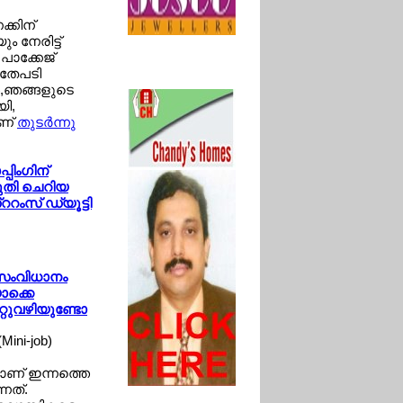
്കിന്
 നേരിട്ട്
പാക്കേജ്
അതേപടി
്‍,ഞങ്ങളുടെ
ി,
ാണ്
തുടര്‍ന്നു
പിംഗിന്
ുതി ചെറിയ
്ററംസ് ഡ്യൂട്ടി
' സംവിധാനം
ാക്കെ
്റുവഴിയുണ്ടോ
Mini-job)
യമാണ് ഇന്നത്തെ
്നത്.