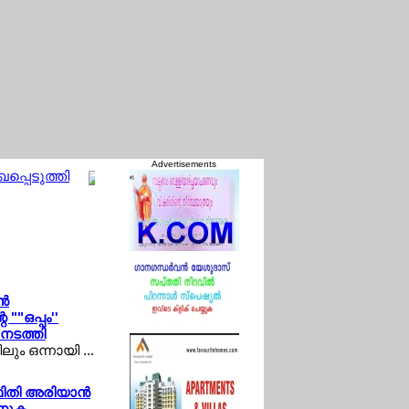
Advertisements
പ്പെടുത്തി
ജര്‍മ്മനിയെ ഞെട്ടിച്ച് വീണ്ടും സര്‍വേ ഫലം; 
്‍
""ഒപ്പം''
നടത്തി
ും ഒന്നായി ...
ിതി അരിയാന്‍
ാണുക