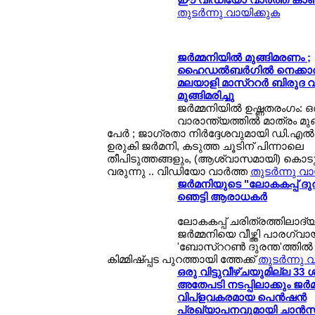
തുടര്‍ന്നു വായിക്കുക
ജര്‍മ്മനിയില്‍ മുങ്ങിമരണം ;
ഹൈഡല്‍ബര്‍ഗില്‍ നെക്കാര്
മലയാളി മാസ്ററര്‍ ബിരുദ വിദ
മുങ്ങിമരിച്ചു
ജര്‍മ്മനിയില്‍ ഉഷ്ണതരംഗം: ഒ
വാരാന്ത്യത്തില്‍ മാത്രം മുങ്
പേര്‍ ; ജാഗ്രതാ നിര്‍ദ്ദേശവുമായി ഡി.എല്‍
ഉരുകി ജര്‍മനി, കടുത്ത ചൂടിന് പിന്നാലെ
തീപിടുത്തങ്ങളും, (ആശ്വാസമായി) കൊടുങ്
വരുന്നു .. വിഡിയോ വാര്‍ത്ത
തുടര്‍ന്നു വ
ജര്‍മനിയുടെ "ലോകകപ്പ് ദുര
ഞെട്ടി ആരാധകര്‍
ലോകകപ്പ് ചരിത്രത്തിലാദ്യം! 
ജര്‍മ്മനിയെ വീഴ്ത്തി പാരഗ്വായ
'ബോസ്ററണ്‍ ദുരന്ത'ത്തില്
കിമ്മിഷ്പ്പട പുറത്തായി ത്തേക്ക്
തുടര്‍ന്നു 
ഒരു വിട്ടുവീഴ്ചയുമില്ല 33
അതേപടി നടപ്പിലാക്കും ജര്‍മ
വിപ്ളവകരമായ പെന്‍ഷന്‍
പ്രഖ്യാപനവുമായി ചാന്‍സ