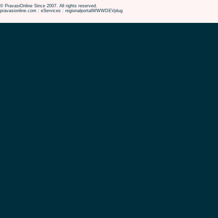
© PravasiOnline Since 2007. All rights reserved.
pravasionline.com : eServices : regionalportalWWWDEVplug