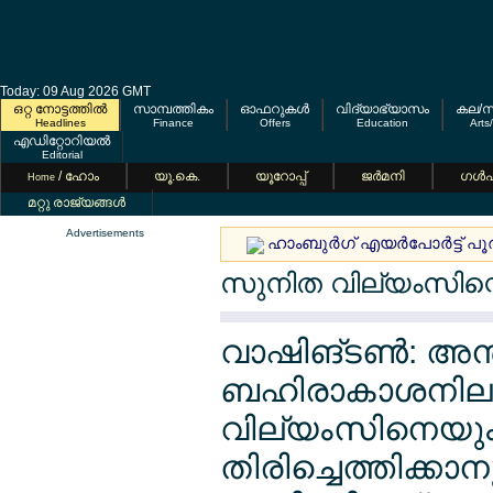
Today: 09 Aug 2026 GMT
ഒറ്റ നോട്ടത്തില്‍
സാമ്പത്തികം
ഓഫറുകള്‍
വിദ്യാഭ്യാസം
കല/സ
Headlines
Finance
Offers
Education
Arts
എഡിറ്റോറിയല്‍
Editorial
/ ഹോം
യൂ.കെ.
യൂറോപ്പ്
ജര്‍മനി
ഗള്‍
Home
മറ്റു രാജ്യങ്ങള്‍
Advertisements
ഹാംബുര്‍ഗ് എയര്‍പോര്‍ട്ട് പ
സുനിത വില്യംസിന്റെ
വാഷിങ്ടണ്‍: അന്ത
ബഹിരാകാശനിലയത്
വില്യംസിനെയും ബ
തിരിച്ചെത്തിക്കാന