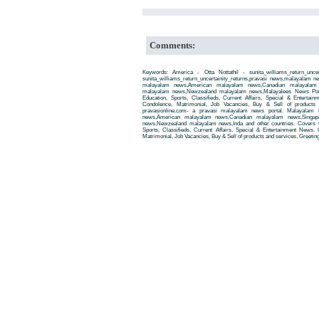
Comments:
Keywords: America - Otta Nottathil - sunita_williams_return_uncer
sunita_williams_return_uncertainity_returns,pravasi news,malayalam 
malayalam news,American malayalam news,Canadian malayalam n
malayalam news,Newzealand malayalam news,Malayalees News Porta
Education, Sports, Classifieds, Current Affairs, Special & Entertai
Condolence, Matrimonial, Job Vacancies, Buy & Sell of products
pravasionline.com- a pravasi malayalam news portal. Malayalam
news,American malayalam news,Canadian malayalam news,Singap
news,Newzealand malayalam news,Inda and other countries. Covers t
Sports, Classifieds, Current Affairs, Special & Entertainment News. 
Matrimonial, Job Vacancies, Buy & Sell of products and services, Greetin