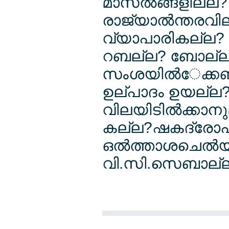
മാസല്‍ങ്ങളില്ല? ന
രാജ്യാല്‍ന്തരവ
വ്യാപാരികല്ല? ന
റബല്ല? ബോല്ല
സംശയില്‍േക്കണ്ടി
ഉല്പാദം ഉയല്ല?ല്
വിലയിടില്‍ക്കാന
കല്ല?ഷകദ്രോഹ
ഒല്‍ത്താശചെല്‍യ
വി.സി.സെബാല്ല?