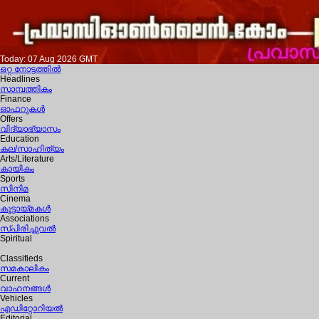
Today: 07 Aug 2026 GMT
ഒറ്റ നോട്ടത്തില്‍
Headlines
സാമ്പത്തികം
Finance
ഓഫറുകള്‍
Offers
വിദ്യാഭ്യാസം
Education
കല/സാഹിത്യം
Arts/Literature
കായികം
Sports
സിനിമ
Cinema
കൂട്ടായ്മകള്‍
Associations
സ്പിരിച്ചുവല്‍
Spiritual
Classifieds
സമകാലികം
Current
വാഹനങ്ങള്‍
Vehicles
എഡിറ്റോറിയല്‍
Editorial