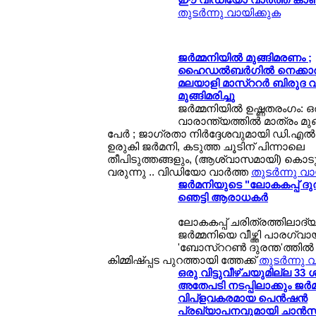
തുടര്‍ന്നു വായിക്കുക
ജര്‍മ്മനിയില്‍ മുങ്ങിമരണം ;
ഹൈഡല്‍ബര്‍ഗില്‍ നെക്കാര്
മലയാളി മാസ്ററര്‍ ബിരുദ വിദ
മുങ്ങിമരിച്ചു
ജര്‍മ്മനിയില്‍ ഉഷ്ണതരംഗം: ഒ
വാരാന്ത്യത്തില്‍ മാത്രം മുങ്
പേര്‍ ; ജാഗ്രതാ നിര്‍ദ്ദേശവുമായി ഡി.എല്‍
ഉരുകി ജര്‍മനി, കടുത്ത ചൂടിന് പിന്നാലെ
തീപിടുത്തങ്ങളും, (ആശ്വാസമായി) കൊടുങ്
വരുന്നു .. വിഡിയോ വാര്‍ത്ത
തുടര്‍ന്നു വ
ജര്‍മനിയുടെ "ലോകകപ്പ് ദുര
ഞെട്ടി ആരാധകര്‍
ലോകകപ്പ് ചരിത്രത്തിലാദ്യം! 
ജര്‍മ്മനിയെ വീഴ്ത്തി പാരഗ്വായ
'ബോസ്ററണ്‍ ദുരന്ത'ത്തില്
കിമ്മിഷ്പ്പട പുറത്തായി ത്തേക്ക്
തുടര്‍ന്നു 
ഒരു വിട്ടുവീഴ്ചയുമില്ല 33
അതേപടി നടപ്പിലാക്കും ജര്‍മ
വിപ്ളവകരമായ പെന്‍ഷന്‍
പ്രഖ്യാപനവുമായി ചാന്‍സ