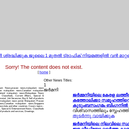
ശ്രദ്ധിക്കുക ജൂലൈ 1 മുതല്‍ ട്രാഫിക് നിയമങ്ങളില്‍ വന്‍ മാറ്റങ്
Sorry! The content does not exist.
[
home
]
Other News Titles:
1
alam News,pravasi news,malayalam news
ജര്‍മനി
can malayalam news,Canadian malayalam
ealand malayalam news,Malayalees News
ജര്‍മ്മനിയിലെ കേരള ലത്തീന
 Classifieds, Current Affairs, Special &
onial, Job Vacancies, Buy & Sell of products
കത്തോലിക്കാ സമൂഹത്തിന്റെ 
i malayalam news portal. Malayalam Pravasi
ws,Canadian malayalam news,Singapore
കുടുംബസംഗമം ബിംഗനില്‍ 
,Inda and other countries. Covers topics -
s, Special & Entertainment News. Classifieds
വിശ്വാസത്തിലും സ്നേഹത്തില
of products and services, Greetings.
തുടര്‍ന്നു വായിക്കുക
ജര്‍മനിയിലെ നിലവിലെ സ്ഥ
ഈ വീഡിയോ വാര്‍ത്ത ക