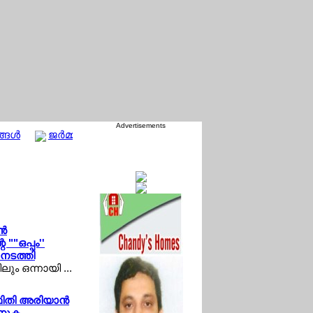
Advertisements
ങള്‍
ജര്‍മ്മനിയിലെ കായികപ്രേമികള്‍ക്കായി 'ചാവറ കപ്പ് 202
്‍
""ഒപ്പം''
നടത്തി
ും ഒന്നായി ...
ിതി അരിയാന്‍
ാണുക