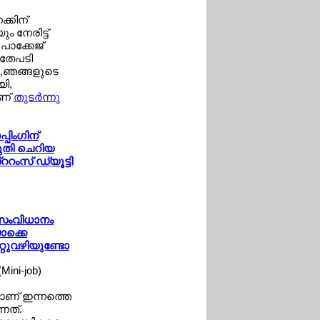
്കിന്
 നേരിട്ട്
പാക്കേജ്
അതേപടി
്‍,ഞങ്ങളുടെ
ി,
ാണ്
തുടര്‍ന്നു
പിംഗിന്
ുതി ചെറിയ
്ററംസ് ഡ്യൂട്ടി
' സംവിധാനം
ാക്കെ
്റുവഴിയുണ്ടോ
Mini-job)
യമാണ് ഇന്നത്തെ
്നത്.