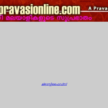
ക്ളാസ്സിഫൈഡ്സ്