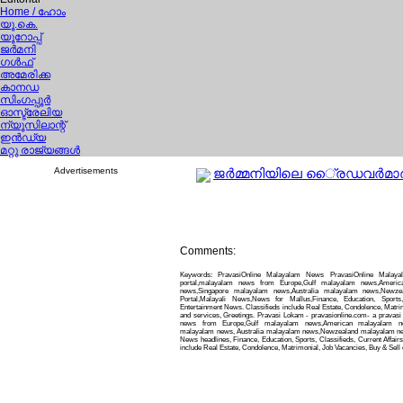
Home
/ ഹോം
യൂ.കെ.
യൂറോപ്പ്
ജര്‍മനി
ഗള്‍ഫ്
അമേരിക്ക
കാനഡ
സിംഗപ്പൂര്‍
ഓസ്ട്രേലിയ
ന്യൂസിലാന്റ്
ഇന്‍ഡ്യ
മറ്റു രാജ്യങ്ങള്‍
Advertisements
ജര്‍മ്മനിയിലെ ൈ്രഡവര്‍മാര്‍ 
Comments:
Keywords: PravasiOnline Malayalam News PravasiOnline Malay
portal,malayalam news from Europe,Gulf malayalam news,Ameri
news,Singapore malayalam news,Australia malayalam news,Newz
Portal,Malayali News,News for Mallus,Finance, Education, Sports,
Entertainment News. Classifieds include Real Estate, Condolence, Matrim
and services, Greetings. Pravasi Lokam - pravasionline.com- a pravas
news from Europe,Gulf malayalam news,American malayalam ne
malayalam news, Australia malayalam news,Newzealand malayalam news
News headlines, Finance, Education, Sports, Classifieds, Current Affair
include Real Estate, Condolence, Matrimonial, Job Vacancies, Buy & Sell 