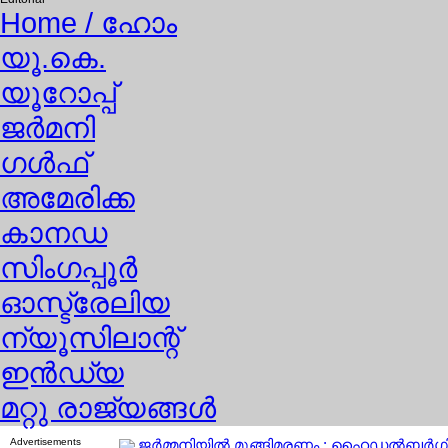
Home
/ ഹോം
യൂ.കെ.
യൂറോപ്പ്
ജര്‍മനി
ഗള്‍ഫ്
അമേരിക്ക
കാനഡ
സിംഗപ്പൂര്‍
ഓസ്ട്രേലിയ
ന്യൂസിലാന്റ്
ഇന്‍ഡ്യ
മറ്റു രാജ്യങ്ങള്‍
Advertisements
ജര്‍മ്മനിയില്‍ മുങ്ങിമരണം ; ഹൈഡല്‍ബര്‍ഗില്