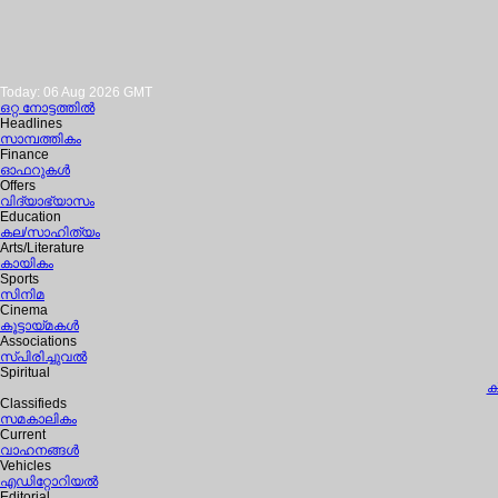
Today: 06 Aug 2026 GMT
ഒറ്റ നോട്ടത്തില്‍
Headlines
സാമ്പത്തികം
Finance
ഓഫറുകള്‍
Offers
വിദ്യാഭ്യാസം
Education
കല/സാഹിത്യം
Arts/Literature
കായികം
Sports
സിനിമ
Cinema
കൂട്ടായ്മകള്‍
Associations
സ്പിരിച്ചുവല്‍
Spiritual
ക
Classifieds
സമകാലികം
Current
വാഹനങ്ങള്‍
Vehicles
എഡിറ്റോറിയല്‍
Editorial