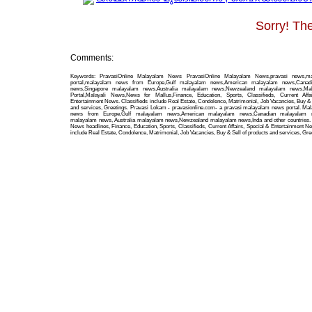
Sorry! The
Comments:
Keywords: PravasiOnline Malayalam News PravasiOnline Malayalam News,pravasi news,m
portal,malayalam news from Europe,Gulf malayalam news,American malayalam news,Canad
news,Singapore malayalam news,Australia malayalam news,Newzealand malayalam news,Ma
Portal,Malayali News,News for Mallus,Finance, Education, Sports, Classifieds, Current Affa
Entertainment News. Classifieds include Real Estate, Condolence, Matrimonial, Job Vacancies, Buy & 
and services, Greetings. Pravasi Lokam - pravasionline.com- a pravasi malayalam news portal. Ma
news from Europe,Gulf malayalam news,American malayalam news,Canadian malayalam n
malayalam news, Australia malayalam news,Newzealand malayalam news,Inda and other countries. 
News headlines, Finance, Education, Sports, Classifieds, Current Affairs, Special & Entertainment N
include Real Estate, Condolence, Matrimonial, Job Vacancies, Buy & Sell of products and services, Gre