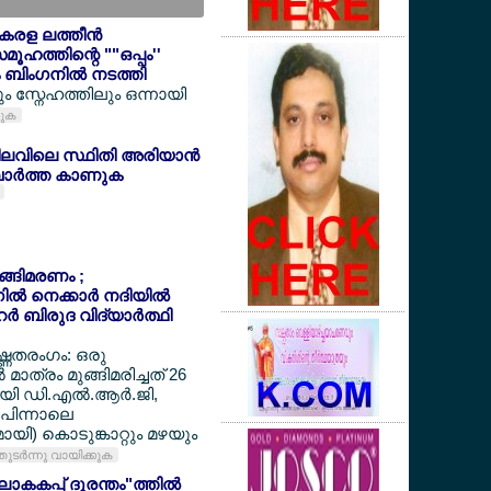
കേരള ലത്തീന്‍
ൂഹത്തിന്റെ ""ഒപ്പം''
ബിംഗനില്‍ നടത്തി
ം സ്നേഹത്തിലും ഒന്നായി
കുക
ിലവിലെ സ്ഥിതി അരിയാന്‍
ര്‍ത്ത കാണുക
ുങ്ങിമരണം ;
‍ നെക്കാര്‍ നദിയില്‍
‍ ബിരുദ വിദ്യാര്‍ത്ഥി
ഉഷ്ണതരംഗം: ഒരു
 മാത്രം മുങ്ങിമരിച്ചത് 26
ായി ഡി.എല്‍.ആര്‍.ജി,
 പിന്നാലെ
ി) കൊടുങ്കാറ്റും മഴയും
തുടര്‍ന്നു വായിക്കുക
ാകകപ്പ് ദുരന്തം"ത്തില്‍