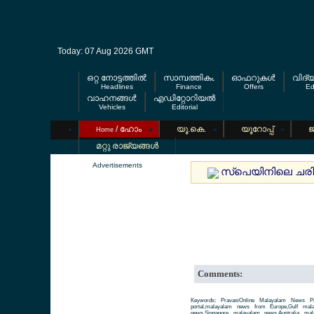
Today: 07 Aug 2026 GMT
ഒറ്റ നോട്ടത്തില്‍
സാമ്പത്തികം
ഓഫറുകള്‍
വിദ്
Headlines
Finance
Offers
Ed
വാഹനങ്ങള്‍
എഡിറ്റോറിയല്‍
Vehicles
Editorial
/ ഹോം
യൂ.കെ.
യൂറോപ്പ്
ജ
Home
മറ്റു രാജ്യങ്ങള്‍
Advertisements
സ്പെയിനിലെ ചരിത്ര
Comments:
Keywords: PravasiOnline Malayalam News Pr
portal,malayalam news from Europe,Gulf ma
news,Singapore malayalam news,Australia m