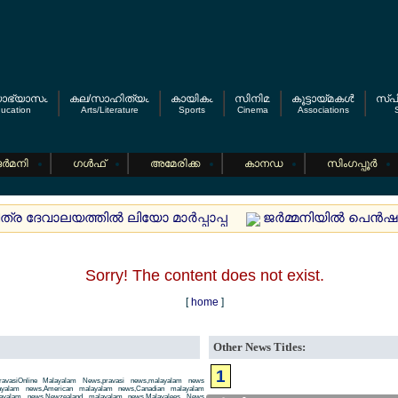
യാഭ്യാസം
കല/സാഹിത്യം
കായികം
സിനിമ
കൂട്ടായ്മകള്‍
സ്പി
ucation
Arts/Literature
Sports
Cinema
Associations
S
ര്‍മനി
ഗള്‍ഫ്
അമേരിക്ക
കാനഡ
സിംഗപ്പൂര്‍
 ദേവാലയത്തില്‍ ലിയോ മാര്‍പ്പാപ്പ
ജര്‍മ്മനിയില്‍ പെന്‍ഷ
Sorry! The content does not exist.
[
home
]
Other News Titles:
1
avasiOnline Malayalam News,pravasi news,malayalam news
layalam news,American malayalam news,Canadian malayalam
alayalam news,Newzealand malayalam news,Malayalees News