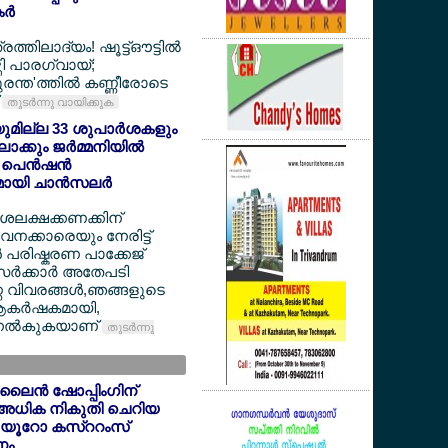
്‍
ത്തിലാദ്യം! ഷൂട്ട്ഔട്ടില്‍
ത്തി പാരഗ്വായ്;
രന്ത'ത്തില്‍ കണ്ണീരോടെ
്
തുടര്‍ന്നു വായിക്കുക
ചയുമില്ല 33 ശുപാര്‍ശകളും
ക്കും ജര്‍മ്മനിയില്‍
പെന്‍ഷന്‍
യി ചാന്‍സലര്‍
ദശലക്ഷക്കണക്കിന്
ക്കാരെയും നേരിട്ട്
‍ പരിഷ്കരണ പാക്കേജ്
ര്‍ക്കാര്‍ അതേപടി
ണ വിവരങ്ങള്‍,ഞങ്ങളുടെ
ആകര്‍ഷകമായി,
 നല്‍കുകയാണ്
തുടര്‍ന്നു
ൈന്‍ ഷോപ്പിംഗിന്
അധിക നികുതി ചെറിയ
് 6 യൂറോ കസ്ററംസ്
ണം