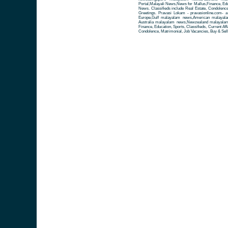
Portal,Malayali News,News for Mallus,Finance, Educa
News. Classifieds include Real Estate, Condolence
Greetings. Pravasi Lokam - pravasionline.com-
Europe,Gulf malayalam news,American malayal
Australia malayalam news,Newzealand malayalam 
Finance, Education, Sports, Classifieds, Current Aff
Condolence, Matrimonial, Job Vacancies, Buy & Sell 