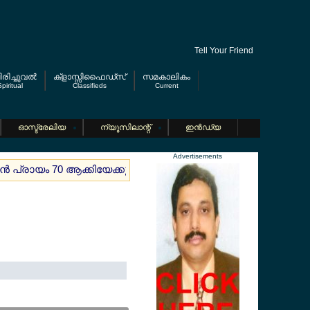
Tell Your Friend
രിച്ചുവല്‍
ക്ളാസ്സിഫൈഡ്സ്
സമകാലികം
piritual
Classifieds
Current
ഓസ്ട്രേലിയ
ന്യൂസിലാന്റ്
ഇന്‍ഡ്യ
Advertisements
ന്‍ പ്രായം 70 ആക്കിയേക്കും ; പുതിയ മലയാളി കുടിയേറ്റക്കാരെ കാത്