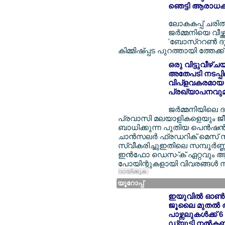
ഞെട്ടി ആരാധകര
ലോകകപ്പ് ചരിത്ര
ജര്‍മ്മനിയെ വീഴ്
'ബോസ്ററണ്‍ ദു
കിമ്മിഷ്പ്പട പുറത്തായി ത്തേക്ക
ഒരു വിട്ടുവീഴ്
അതേപടി നടപ്പിലാ
വിപ്ളവകരമായ 
പ്രഖ്യാപനവുമാ
ജര്‍മ്മനിയിലെ 
പ്രവാസി മലയാളികളെയും ജീവന
ബാധിക്കുന്ന പുതിയ പെന്‍ഷന്
ചാന്‍സലര്‍ ഫ്രഡറിക് മെസ് സ
സ്വീകരിച്ചുഇതിലെ സമ്പൂര്‍ണ്
ഇന്‍ഫോ ഡെസ-്ക് ഏറ്റവും 
പോയിന്റുകളായി വിവരങ്ങള്‍
വായിക്കുക
യൂറോപ്പ്
ഇയുവില്‍ ഓണ്‍ല
ജൂലൈ മുതല്‍ 
പാഴ്സലുകള്‍ക്ക
ഡ്യൂട്ടി നല്‍ക