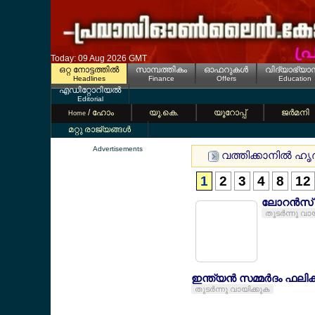
Today: 09 Aug 2026 GMT
ഒറ്റ നോട്ടത്തില്‍
സാമ്പത്തികം
ഓഫറുകള്‍
വിദ്യാഭ്യാ
Headlines
Finance
Offers
Education
എഡിറ്റോറിയല്‍
Editorial
/ ഹോം
യൂ.കെ.
യൂറോപ്പ്
ജര്‍മനി
Home
മറ്റു രാജ്യങ്ങള്‍
Advertisements
വത്തിക്കാനില്‍ ഹൃദയ
1
2
3
4
8
12
ലോറന്‍സ്
തുടര്‍ന്നു വാ
ഇന്ത്യന്‍ സമ്മര്‍ദം ഫല
തുടര്‍ന്നു വായിക്കുക