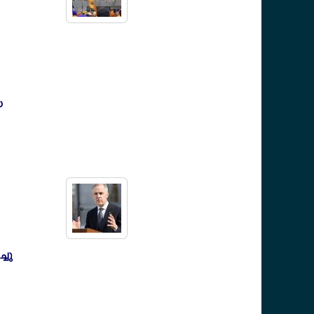
ഡ
്ചു