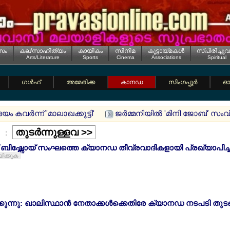
സം
കല/സാഹിത്യം
കായികം
സിനിമ
കൂട്ടായ്മകള്‍
സ്പിരിച്ചുവ
Arts/Literature
Sports
Cinema
Associations
Spiritual
ഗള്‍ഫ്
അമേരിക്ക
കാനഡ
സിംഗപ്പൂര്‍
ഓസ
ം കവര്‍ന്ന് 'മാലാഖക്കുട്ടി'
ജര്‍മ്മനിയില്‍ 'മിനി ജോബ്' സ
തുടര്‍ന്നുള്ളവ >>
:
 ബിഷ്ണോയ് സംഘത്തെ ക്യാനഡ തീവ്രവാദികളായി പ്രഖ്യാപിച്ച
യിക്കുക
ിക്കുന്നു: ഖാലിസ്ഥാന്‍ നേതാക്കള്‍ക്കെതിരേ ക്യാനഡ നടപടി തുടങ