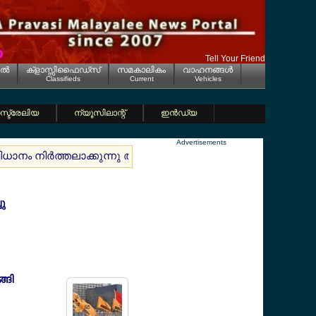
Tell Your Friend
ല്‍
ക്ളാസ്സിഫൈഡ്സ്
സമകാലികം
വാഹനങ്ങള്‍
Classifieds
Current
Vehicles
്ട്രേലിയ
ന്യൂസിലാന്റ്
ഇന്‍ഡ്യ
Advertisements
ംവിധാനം നിര്‍ത്തലാക്കുന്നു ആരെയൊക്കെ ബാധിയ്ക്കും രക്ഷപെടാന
ു
്ങി