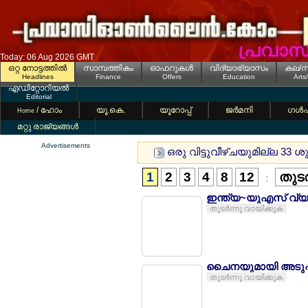
Today: 06 Aug 2026 GMT
ഒറ്റ നോട്ടത്തില്‍
സാമ്പത്തികം
ഓഫറുകള്‍
വിദ്യാഭ്യാസം
കല/സ
Headlines
Finance
Offers
Education
Arts
എഡിറ്റോറിയല്‍
Editorial
/ ഹോം
യൂ.കെ.
യൂറോപ്പ്
ജര്‍മനി
ഗള്‍
Home
മറ്റു രാജ്യങ്ങള്‍
Advertisements
ഒരു വിട്ടുവീഴ്ചയുമില്ല 33 
1
2
3
4
8
12
തുടര
:
ഇന്ത്യ~യുഎസ് വ്യാപ
തുടര്‍ന്നു വായിക്കുക
ചൈനയുമായി അടുപ്പം:
തുടര്‍ന്നു വായിക്കുക