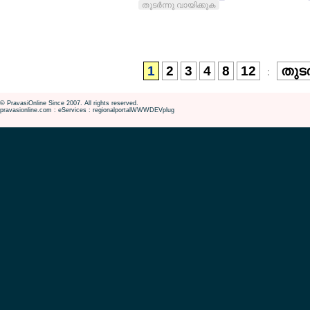
തുടര്‍ന്നു വായിക്കുക
1
2
3
4
8
12
തുടര
:
© PravasiOnline Since 2007. All rights reserved.
pravasionline.com : eServices : regionalportalWWWDEVplug