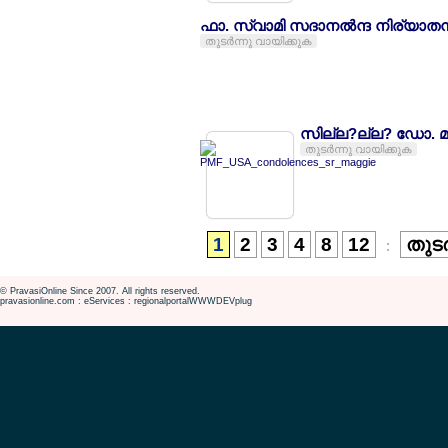
ഫാ. സ്വാമി സദാനല്‍ന്ദ നിര്യാത
തുടര്‍ന്നു വായിക്കുക
സില്ല?ല്ല? ഡോ. മാ
തുടര്‍ന്നു വായിക്കുക
1
2
3
4
8
12
തുടര
:
© PravasiOnline Since 2007. All rights reserved.
pravasionline.com : eServices : regionalportalWWWDEVplug