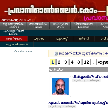
Today: 06 Aug 2026 GMT
ഒറ്റ നോട്ടത്തില്‍
സാമ്പത്തികം
ഓഫറുകള്‍
വിദ്യാഭ്യാസം
കല/സ
Headlines
Finance
Offers
Education
Arts
എഡിറ്റോറിയല്‍
Editorial
/ ഹോം
യൂ.കെ.
യൂറോപ്പ്
ജര്‍മനി
ഗള്‍
Home
മറ്റു രാജ്യങ്ങള്‍
Advertisements
ജര്‍മ്മനിയില്‍ മുങ്ങിമരണം ; 
1
2
3
4
8
12
തുടര
:
ഇന്‍ഡ്യ
റില്‍ച്ചാല്ല?ഡ് നെ
തുടര്‍ന്നു വായിക്കുക
എം.ജി. ജോല്ല?ജ് മുല്‍ത്തൂല്ലഗ്ഗ് അ
തുടര്‍ന്നു വായിക്കുക