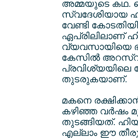
അമ്മയുടെ കഥ.
സ്വദേശിയായ ഹ
വേണ്ടി കോടതിയി
ഏപ്രിലിലാണ് ഹി
വ്യവസായിയെ ഭീഷ
കേസില്‍ അറസ്ററ
പ്രവിശ്യയിലെ കേ
തുടരുകയാണ്.
മകനെ രക്ഷിക്കാന്‍
കഴിഞ്ഞ വര്‍ഷം മ
തുടങ്ങിയത്. ഹിയുട
എല്ലാം ഈ തീരുമ