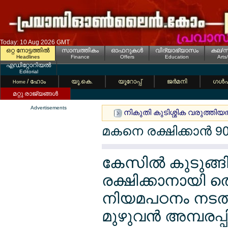
Today: 10 Aug 2026 GMT
ഒറ്റ നോട്ടത്തില്‍
സാമ്പത്തികം
ഓഫറുകള്‍
വിദ്യാഭ്യാസം
കല/സ
Headlines
Finance
Offers
Education
Arts
എഡിറ്റോറിയല്‍
Editorial
/ ഹോം
യൂ.കെ.
യൂറോപ്പ്
ജര്‍മനി
ഗള്‍
Home
മറ്റു രാജ്യങ്ങള്‍
Advertisements
നികുതി കുടിശ്ശിക വരുത്തിയത
മകനെ രക്ഷിക്കാന്‍ 9
കേസില്‍ കുടുങ്
രക്ഷിക്കാനായി തെ
നിയമപഠനം നടത്ത
മുഴുവന്‍ അമ്പരപ