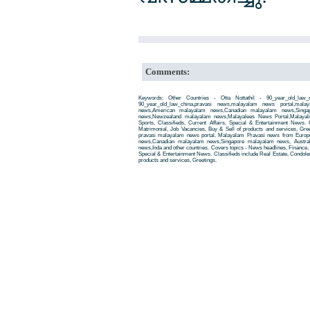
Comments:
Keywords: Other Countries - Otta Nottathil - 90_year_old_law_
90_year_old_law_china,pravasi news,malayalam news portal,ma
news,American malayalam news,Canadian malayalam news,Singap
news,Newzealand malayalam news,Malayalees News Portal,Malayali
Sports, Classifieds, Current Affairs, Special & Entertainment News. 
Matrimonial, Job Vacancies, Buy & Sell of products and services, Gre
pravasi malayalam news portal. Malayalam Pravasi news from Euro
news,Canadian malayalam news,Singapore malayalam news, Austra
news,Inda and other countries. Covers topics - News headlines, Finance, E
Special & Entertainment News. Classifieds include Real Estate, Condole
products and services, Greetings.