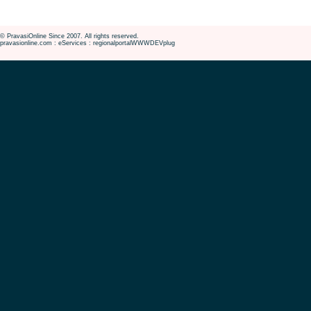
© PravasiOnline Since 2007. All rights reserved.
pravasionline.com : eServices : regionalportalWWWDEVplug