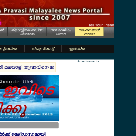
Tell Your Friend
ല്‍
ക്ളാസ്സിഫൈഡ്സ്
സമകാലികം
വാഹനങ്ങള്‍
Classifieds
Current
Vehicles
്ട്രേലിയ
ന്യൂസിലാന്റ്
ഇന്‍ഡ്യ
Advertisements
ില്‍ മലയാളി യുവാവിനെ മരിച്ച നിലയില്‍ കണ്ടെത്തി
വത്തിക്കാ
്ല്‍ക്ക് മെഴ്സിഡസുമായി