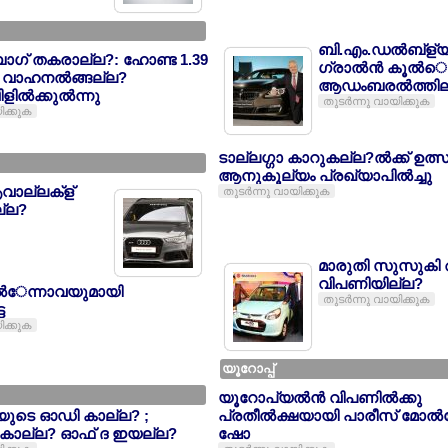
ബി.എം.ഡല്‍ബ്ള്യ
ഗ് തകരാല്ല?: ഹോണ്ട 1.39
ഗ്രാല്‍ന്‍ കൂല്‍െപ
‍ വാഹനല്‍ങ്ങല്ല?
ആഡംബരല്‍ത്തില്
ിളില്‍ക്കുല്‍ന്നു
തുടര്‍ന്നു വായിക്കുക
ിക്കുക
ടാല്ലഗ്ഗാ കാറുകല്ല?ല്‍ക്ക് ഉ
ആനുകൂല്യം പ്രഖ്യാപില്‍ച്ചു
ാല്ലക്ള്
തുടര്‍ന്നു വായിക്കുക
ല്ല?
മാരുതി സുസുകി 
വിപണിയില്ല?
്‍േന്നാവയുമായി
തുടര്‍ന്നു വായിക്കുക
ട
ിക്കുക
യൂറോപ്പ്
യൂറോപ്യല്‍ന്‍ വിപണില്‍ക്കു
യുടെ ഓഡി കാല്ല? ;
പ്രതീല്‍ക്ഷയായി പാരീസ് മോല്‍
 കാല്ല? ഓഫ് ദ ഇയല്ല?
ഷോ