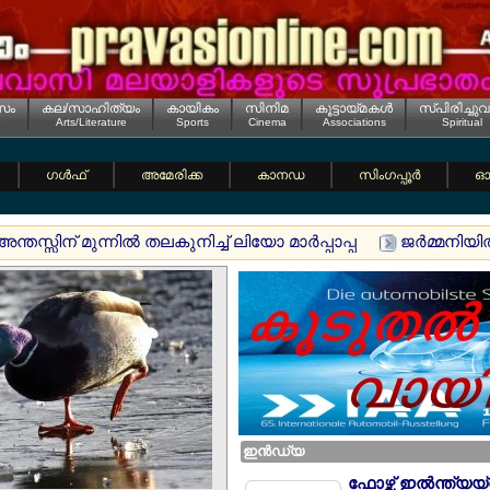
സം
കല/സാഹിത്യം
കായികം
സിനിമ
കൂട്ടായ്മകള്‍
സ്പിരിച്ചുവ
Arts/Literature
Sports
Cinema
Associations
Spiritual
ഗള്‍ഫ്
അമേരിക്ക
കാനഡ
സിംഗപ്പൂര്‍
ഓസ
്തസ്സിന് മുന്നില്‍ തലകുനിച്ച് ലിയോ മാര്‍പ്പാപ്പ
ജര്‍മ്മനിയ
ഇന്‍ഡ്യ
ഫോഴ്സ് ഇല്‍ന്ത്യയ