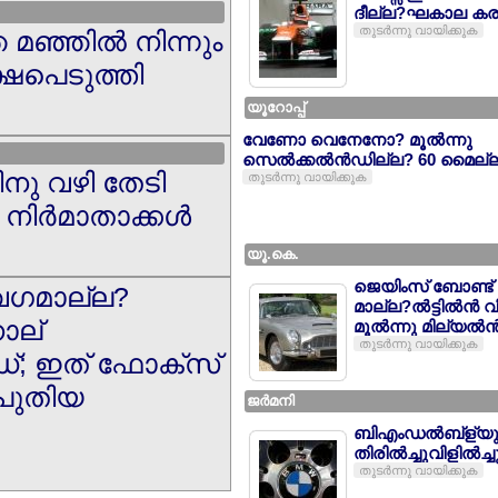
ദീല്ല?ഘകാല കര
തുടര്‍ന്നു വായിക്കുക
ഞ്ഞില്‍ നിന്നും
ഷപെടുത്തി
യൂറോപ്പ്
വേണോ വെനേനോ? മൂല്‍ന്നു
സെല്‍ക്കല്‍ന്‍ഡില്ല? 60 മൈല
നു വഴി തേടി
തുടര്‍ന്നു വായിക്കുക
നിര്‍മാതാക്കള്‍
യൂ.കെ.
ജെയിംസ് ബോണ്ട്
േഗമാല്ല?
മാല്ല?ല്‍ട്ടില്‍ന്‍ 
നാല്
മൂല്‍ന്നു മില്യല്‍ന്
തുടര്‍ന്നു വായിക്കുക
‍ഡ്; ഇത് ഫോക്സ്
പുതിയ
ജര്‍മനി
ബിഎംഡല്‍ബ്ള്യു
തിരില്‍ച്ചുവിളില്‍ച്ച
തുടര്‍ന്നു വായിക്കുക