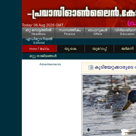
Today: 06 Aug 2026 GMT
ഒറ്റ നോട്ടത്തില്‍
സാമ്പത്തികം
ഓഫറുകള്‍
വിദ്യാഭ്യാ
Headlines
Finance
Offers
Education
എഡിറ്റോറിയല്‍
Editorial
/ ഹോം
യൂ.കെ.
യൂറോപ്പ്
ജര്‍മനി
Home
മറ്റു രാജ്യങ്ങള്‍
Advertisements
കുടിയേറ്റക്കാരുടെ അന