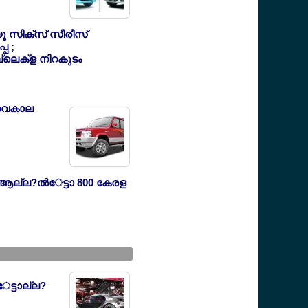
ൂ സിക്സ് സീരീസ്
്പ ;
ലെക്ള നിറകുടം
ത്സവകാല
ആല്ല?ല്‍േട്ടാ 800 കേരള
േട്ടാല്ല?