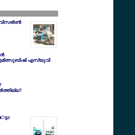
വിസല്‍ണ്‍
്‍
ലമ്ളമിത്സുബിഷി എസ്യുവി
?
്‍ത്തില്ല?
േട്ടാ