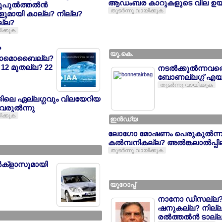
ആഡംബര കാറുകളുടെ വില ഉയ
പുല്‍ത്തല്‍ന്‍
തുടര്‍ന്നു വായിക്കുക
ുമായി കാല്ല? നില്ല?
ല്ല?
ിക്കുക
?
യൂ.കെ.
ട്ടാമൊബൈല്ല?
12 മുതല്ല? 22
നടല്‍ക്കുല്‍ന്നവരെ
ബോണല്ലഗ്ഗ് എയര്
തുടര്‍ന്നു വായിക്കുക
തിലെ ഏല്ലഗ്ഗവും വിലയേറിയ
രുല്‍ന്നു
ിക്കുക
ഇന്‍ഡ്യ
ലോഗോ മോഷണം പെരുകുല്‍ന്നു
കല്‍മ്പനികല്ല? അല്‍ങ്കലാല്‍പ്പി
തുടര്‍ന്നു വായിക്കുക
ല്‍ക്ളാസുമായി
യൂറോപ്പ്
നാനോ ഡീസല്ല?
ഷനുകല്ല? നില്ല?മ
രല്‍ത്തല്‍ന്‍ ടാല്ല