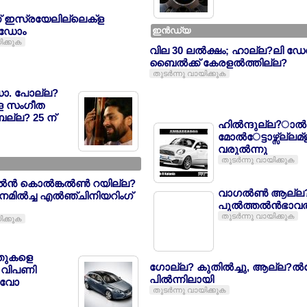
ണ് ഇസ്രയേലില്ലെക്ള
 ഡോം
ഇന്‍ഡ്യ
ിക്കുക
വില 30 ലല്‍ക്ഷം; ഹാല്ല?ലി ഡേ
ബൈല്‍ക്ക് കേരളല്‍ത്തില്ല?
തുടര്‍ന്നു വായിക്കുക
ാ. പോല്ല?
ക്ള സംഗീത
ബല്ല? 25 ന്
ഹില്‍ന്ദുല്ല?ാല്‍ന
മോല്‍േട്ടാഴ്സ്ല്
വരുല്‍ന്നു
തുടര്‍ന്നു വായിക്കുക
‍ന്‍ കൊല്‍ങ്കല്‍ണ്‍ റയില്ല?
വാഗല്‍ണ്‍ ആല്ല
മില്‍ച്ച എല്‍ഞ്ചിനിയറിംഗ്
പുല്‍ത്തല്‍ന്‍ഭാവല
തുടര്‍ന്നു വായിക്കുക
ിക്കുക
ത്തുകളെ
ഗോല്ല? കുതില്‍ച്ചു, ആല്ല?ല്‍
? വിപണി
പില്‍ന്നിലായി
?വോ
തുടര്‍ന്നു വായിക്കുക