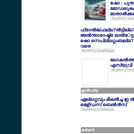
ഷോ ; പുതു
മോഡലുകള
മാതാല്‍ക്ക
തുടര്‍ന്നു വായ
ഫ്രാല്‍ങ്ക്ഫല്ല?ല്‍ട്ടില്ല
അല്‍ന്താരാഷ്ട്ര ഓല്‍േ
ഷോ സെപ്ല്ലഗ്ഗംബല്ല? 
വരെ
തുടര്‍ന്നു വായിക്കുക
ലോകല്‍ത്
എസ്യുവി വ
തുടര്‍ന്നു വായ
ഇന്‍ഡ്യ
ഏല്ലഗ്ഗവും മികല്‍ച്ച ഇ 
മെഴ്സിഡസ് ബെല്‍ന്‍സ്
തുടര്‍ന്നു വായിക്കുക
ജര്‍മനി