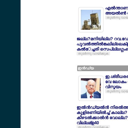
എല്‍ന്താ
അയല്‍ണ്‍
തുടര്‍ന്നു വായ
ജല്ല?മനിയില്ല? റവ.ഡേ
പൂവല്‍ത്തില്‍ങ്കലില്ലെ
കല്‍േച്ചരി സെപ്ല്ലഗ്ഗം
തുടര്‍ന്നു വായിക്കുക
ഇന്‍ഡ്യ
ഇ.ശ്രീധരല്
വേ ലോകം ന
വിസ്മയം
തുടര്‍ന്നു വായ
ഇല്‍ന്‍ഡ്യല്‍ന്‍ നിരല്‍
കുളിരണിയില്‍ച്ച് കാല്ല
കീഴടല്‍ക്കാല്‍ന്‍ വോല്ല
വില്ലമ്ള40
തുടര്‍ന്നു വായിക്കുക