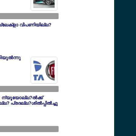
ാല്ലേക്ളാ വിപണിയില്ല?
ിയുല്‍ന്നു
 ന്യൂയോല്ല?ല്‍ക്ക്
ല? പ്രദല്ല?ശില്‍പ്പില്‍ച്ചു