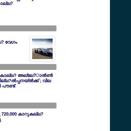
ാല്ല?
്ല? വേഗം
 കാല്ല? അല്ലേ?ാല്‍ണ്‍
വില്ല?ല്‍പ്പനയ്ല്‍ക്ക് ; വില
‍ പൗണ്ട്
 720,000 കാറുകല്ല?
ു