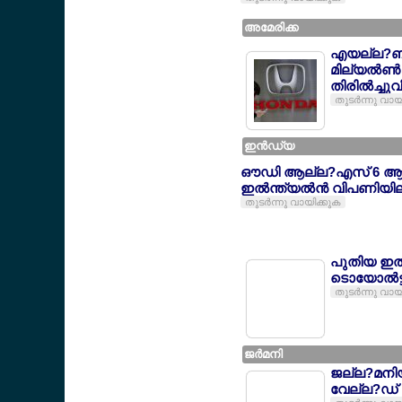
അമേരിക്ക
എയല്ല?ബാ
മില്യല്‍ണ്
തിരില്‍ച്ചുവ
തുടര്‍ന്നു വായ
ഇന്‍ഡ്യ
ഔഡി ആല്ല?എസ് 6 ആവ
ഇല്‍ന്ത്യല്‍ന്‍ വിപണിയി
തുടര്‍ന്നു വായിക്കുക
പുതിയ ഇല
ടൊയോല്‍ട്
തുടര്‍ന്നു വായ
ജര്‍മനി
ജല്ല?മനി
വേല്ല?ഡ്