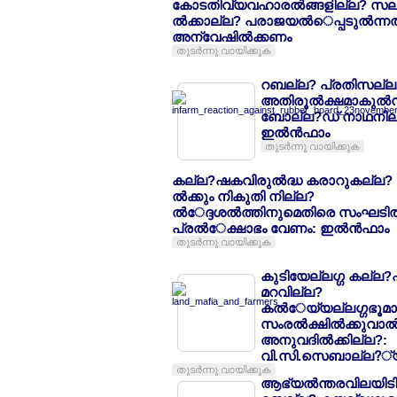
കോടതിവ്യവഹാരല്‍ങ്ങളില്ല? സല
ല്‍ക്കാല്ല? പരാജയല്‍െപ്പടുല്‍ന്നത
അന്വേഷില്‍ക്കണം
തുടര്‍ന്നു വായിക്കുക
റബല്ല? പ്രതിസല്
അതിരൂല്‍ക്ഷമാകുല്‍
ബോല്ല?ഡ് നാഥനില്
ഇല്‍ന്‍ഫാം
തുടര്‍ന്നു വായിക്കുക
കല്ല?ഷകവിരുല്‍ദ്ധ കരാറുകല്ല?
ല്‍ക്കും നികുതി നില്ല?
ല്‍േദ്ദശല്‍ത്തിനുമെതിരെ സംഘടി
പ്രല്‍േക്ഷാഭം വേണം: ഇല്‍ന്‍ഫാം
തുടര്‍ന്നു വായിക്കുക
കുടിയേല്ലഗ്ഗ കല്ല
മറവില്ല?
കല്‍േയ്യല്ലഗ്ഗഭൂ
സംരല്‍ക്ഷില്‍ക്കുവാല്‍
അനുവദില്‍ക്കില്ല?:
വി.സി.സെബാല്ല?്യല
തുടര്‍ന്നു വായിക്കുക
ആഭ്യല്‍ന്തരവിലയിടില