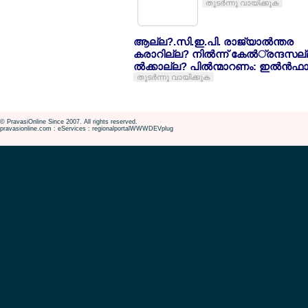
തുടര്‍ന്നു വായിക്കുക
ആല്ല?.സി.ഇ.പി. രാജ്യാല്‍ന്തര
കരാറില്ല? നില്‍ന്ന് കേല്‍്രന്ദസല
ല്‍ക്കാല്ല? പില്‍ന്മാറണം: ഇല്‍ന്‍ഫാ
തുടര്‍ന്നു വായിക്കുക
© PravasiOnline Since 2007. All rights reserved.
pravasionline.com : eServices : regionalportalWWWDEVplug