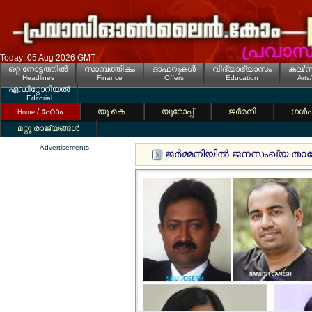
Today: 05 Aug 2026 GMT
ഒറ്റ നോട്ടത്തില്‍
സാമ്പത്തികം
ഓഫറുകള്‍
വിദ്യാഭ്യാസം
കല/സ
Headlines
Finance
Offers
Education
Arts
എഡിറ്റോറിയല്‍
Editorial
/ ഹോം
യൂ.കെ.
യൂറോപ്പ്
ജര്‍മനി
ഗള്‍
Home
മറ്റു രാജ്യങ്ങള്‍
Advertisements
ജര്‍മ്മനിയില്‍ ജനസംഖ്യ താഴ