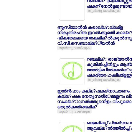
റബല്ല? കയല്ലഗ്ഗുമ
ഷകന് നേല്‍ട്ടമുണ്ടായ
തുടര്‍ന്നു വായിക്കുക
ആസിയാല്‍ന്‍ കരാല്ല?:ല്ലമ്ള
നികുതിരഹിത ഇറല്‍ക്കുമതി കാല്ല
ഷികമേഖലയെ തകല്ല?ല്‍ക്കുല്‍ന്നു
വി.സി.സെബാല്ല?്യല്‍ന്‍
തുടര്‍ന്നു വായിക്കുക
റബല്ല?: രാജ്യാല്‍ന
കുതില്‍ച്ചില്‍ട്ടും ആ
അല്‍ട്ടിമറില്‍ക്കല്‍െപ
ഷകദ്രോഹംല്ലമ്ളഇല്
തുടര്‍ന്നു വായിക്കുക
ഇല്‍ന്‍ഫാം കല്ല?ഷകദിനാചരണം,
കല്ല?ഷക നേതൃസല്‍േമ്മളനം ല്ല
സംല്ല?ാനല്‍ത്തുടനീളം വിപുലമ
ഒരുല്‍ക്കല്‍ങ്ങല്ല?
തുടര്‍ന്നു വായിക്കുക
ബജല്ലഗ്ഗ് പ്രഖ്യാപ
ആവല്ല?ല്‍ത്തില്‍ച്ച്