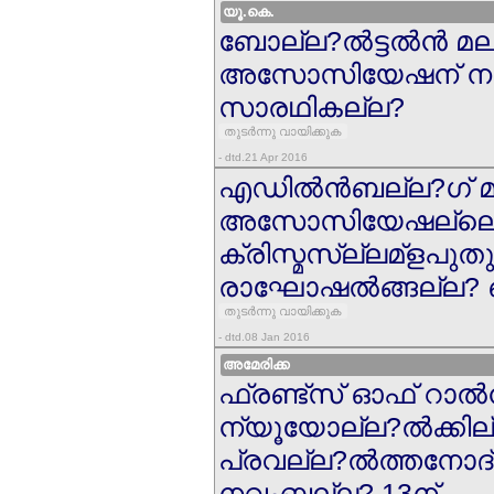
യൂ.കെ.
ബോല്ല?ല്‍ട്ടല്‍ന്‍ 
അസോസിയേഷന് 
സാരഥികല്ല?
തുടര്‍ന്നു വായിക്കുക
- dtd.21 Apr 2016
എഡില്‍ന്‍ബല്ല?ഗ് 
അസോസിയേഷല്ലെ
ക്രിസ്മസ്ല്ലമ്ളപുത
രാഘോഷല്‍ങ്ങല്ല? ഒ
തുടര്‍ന്നു വായിക്കുക
- dtd.08 Jan 2016
അമേരിക്ക
ഫ്രണ്ട്സ് ഓഫ് റാല്‍ന
ന്യൂയോല്ല?ല്‍ക്കി
പ്രവല്ല?ല്‍ത്തനോ
നവംബല്ല? 13ന്