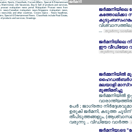
ജര്‍മനി
tion, Sports, Classifieds, Current Affairs, Special & Entertainment
, Matrimonial, Job Vacancies, Buy & Sell of products and services,
 a pravasi malayalam news portal. Malayalam Pravasi news from
ജര്‍മ്മനിയിലെ 
am news,Canadian malayalam news,Singapore malayalam news,
news,Inda and other countries. Covers topics - News headlines,
കത്തോലിക്കാ സമ
airs, Special & Entertainment News. Classifieds include Real Estate,
of products and services, Greetings.
കുടുംബസംഗമം 
വിശ്വാസത്തിലു
...
തുടര്‍ന്നു വായിക്
ജര്‍മനിയിലെ ന
ഈ വീഡിയോ വാ
തുടര്‍ന്നു വായിക്കുക
ജര്‍മ്മനിയില്‍ മ
ഹൈഡല്‍ബര്‍ഗില്
മലയാളി മാസ്ററര്
മുങ്ങിമരിച്ചു
ജര്‍മ്മനിയില്‍ 
വാരാന്ത്യത്തില്‍
പേര്‍ ; ജാഗ്രതാ നിര്‍ദ്ദേശവുമ
ഉരുകി ജര്‍മനി, കടുത്ത ചൂടിന്
തീപിടുത്തങ്ങളും, (ആശ്വാസമായ
വരുന്നു .. വിഡിയോ വാര്‍ത്ത
ജര്‍മനിയുടെ "ലേ