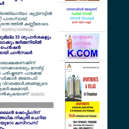
്‍
ത്തിലാദ്യം! ഷൂട്ട്ഔട്ടില്‍
ത്തി പാരഗ്വായ്;
രന്ത'ത്തില്‍ കണ്ണീരോടെ
്
തുടര്‍ന്നു വായിക്കുക
ചയുമില്ല 33 ശുപാര്‍ശകളും
ക്കും ജര്‍മ്മനിയില്‍
പെന്‍ഷന്‍
യി ചാന്‍സലര്‍
ദശലക്ഷക്കണക്കിന്
ക്കാരെയും നേരിട്ട്
‍ പരിഷ്കരണ പാക്കേജ്
ര്‍ക്കാര്‍ അതേപടി
ണ വിവരങ്ങള്‍,ഞങ്ങളുടെ
ആകര്‍ഷകമായി,
 നല്‍കുകയാണ്
തുടര്‍ന്നു
ൈന്‍ ഷോപ്പിംഗിന്
അധിക നികുതി ചെറിയ
് 6 യൂറോ കസ്ററംസ്
ണം