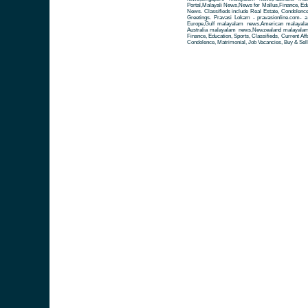
Portal,Malayali News,News for Mallus,Finance, Educa
News. Classifieds include Real Estate, Condolence
Greetings. Pravasi Lokam - pravasionline.com-
Europe,Gulf malayalam news,American malayal
Australia malayalam news,Newzealand malayalam 
Finance, Education, Sports, Classifieds, Current Aff
Condolence, Matrimonial, Job Vacancies, Buy & Sell 