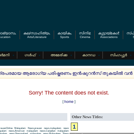
യാഭ്യാസം
കല/സാഹിത്യം
കായികം
സിനിമ
കൂട്ടായ്മകള്‍
സ്പി
ucation
Arts/Literature
Sports
Cinema
Associations
S
ര്‍മനി
ഗള്‍ഫ്
അമേരിക്ക
കാനഡ
സിംഗപ്പൂര്‍
ിത്രപരമായ ആരോഗ്യ പരിഷ്കരണം ഇന്‍ഷുറന്‍സ് തുകയില്‍ വന്‍ മാറ്
Sorry! The content does not exist.
[
home
]
Other News Titles:
1
avasiOnline Malayalam News,pravasi news,malayalam news
layalam news,American malayalam news,Canadian malayalam
alayalam news,Newzealand malayalam news,Malayalees News