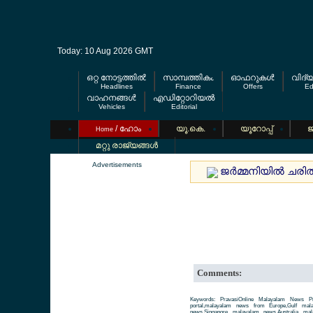
Today: 10 Aug 2026 GMT
ഒറ്റ നോട്ടത്തില്‍
സാമ്പത്തികം
ഓഫറുകള്‍
വിദ്
Headlines
Finance
Offers
Ed
വാഹനങ്ങള്‍
എഡിറ്റോറിയല്‍
Vehicles
Editorial
/ ഹോം
യൂ.കെ.
യൂറോപ്പ്
ജ
Home
മറ്റു രാജ്യങ്ങള്‍
Advertisements
ജര്‍മ്മനിയില്‍ ചര
Comments:
Keywords: PravasiOnline Malayalam News Pr
portal,malayalam news from Europe,Gulf ma
news,Singapore malayalam news,Australia m