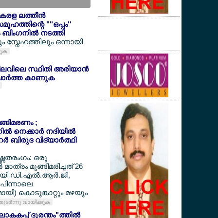
കേരള ലത്തീന്‍
ൂഹത്തിന്റെ ""ഒപ്പം''
ബിംഗനില്‍ നടത്തി
ം സ്നേഹത്തിലും ഒന്നായി
കുക
ിലവിലെ സ്ഥിതി അരിയാന്‍
ര്‍ത്ത കാണുക
ുങ്ങിമരണം ;
‍ നെക്കാര്‍ നദിയില്‍
‍ ബിരുദ വിദ്യാര്‍ത്ഥി
ഉഷ്ണതരംഗം: ഒരു
 മാത്രം മുങ്ങിമരിച്ചത് 26
ായി ഡി.എല്‍.ആര്‍.ജി,
 പിന്നാലെ
ി) കൊടുങ്കാറ്റും മഴയും
തുടര്‍ന്നു വായിക്കുക
ാകകപ്പ് ദുരന്തം"ത്തില്‍