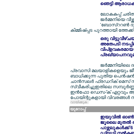
ഞെട്ടി ആരാധകര
ലോകകപ്പ് ചരിത്ര
ജര്‍മ്മനിയെ വീഴ്
'ബോസ്ററണ്‍ ദു
കിമ്മിഷ്പ്പട പുറത്തായി ത്തേക്ക
ഒരു വിട്ടുവീഴ്
അതേപടി നടപ്പിലാ
വിപ്ളവകരമായ 
പ്രഖ്യാപനവുമാ
ജര്‍മ്മനിയിലെ 
പ്രവാസി മലയാളികളെയും ജീവന
ബാധിക്കുന്ന പുതിയ പെന്‍ഷന്
ചാന്‍സലര്‍ ഫ്രഡറിക് മെസ് സ
സ്വീകരിച്ചുഇതിലെ സമ്പൂര്‍ണ്
ഇന്‍ഫോ ഡെസ-്ക് ഏറ്റവും 
പോയിന്റുകളായി വിവരങ്ങള്‍
വായിക്കുക
യൂറോപ്പ്
ഇയുവില്‍ ഓണ്‍ല
ജൂലൈ മുതല്‍ 
പാഴ്സലുകള്‍ക്ക
ഡ്യൂട്ടി നല്‍ക