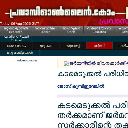
Today: 06 Aug 2026 GMT
ഒറ്റ നോട്ടത്തില്‍
സാമ്പത്തികം
ഓഫറുകള്‍
വിദ്യാഭ്യാസം
കല/സ
Headlines
Finance
Offers
Education
Arts
എഡിറ്റോറിയല്‍
Editorial
/ ഹോം
യൂ.കെ.
യൂറോപ്പ്
ജര്‍മനി
ഗള്‍
Home
മറ്റു രാജ്യങ്ങള്‍
Advertisements
ജര്‍മ്മനിയില്‍ ജീവനക്കാര്‍ക
കടമെടുക്കല്‍ പരിധിയില്
ജോസ് കുമ്പിളുവേലില്‍
കടമെടുക്കല്‍ പര
തര്‍ക്കമാണ് ജര്‍
സര്‍ക്കാരിന്റെ തകര