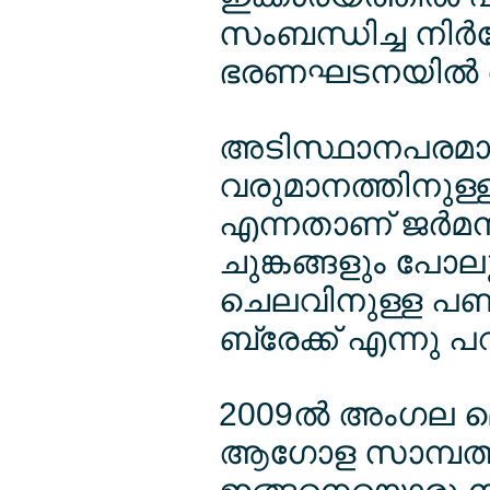
സംബന്ധിച്ച നിര്‍
ഭരണഘടനയില്‍ തന
അടിസ്ഥാനപരമായി
വരുമാനത്തിനുള്ള
എന്നതാണ് ജര്‍മ
ചുങ്കങ്ങളും പോ
ചെലവിനുള്ള പണം
ബ്രേക്ക് എന്നു പ
2009ല്‍ അംഗല മെ
ആഗോള സാമ്പത്ത