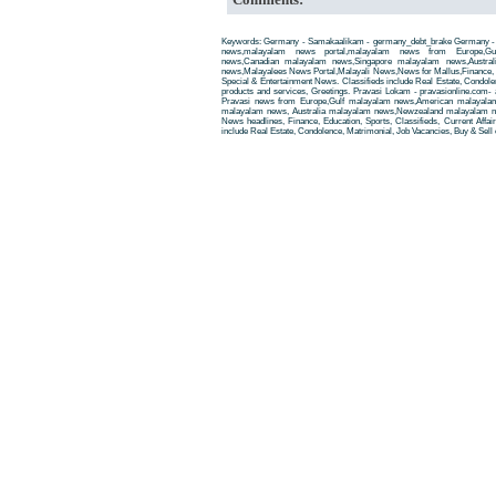
Keywords: Germany - Samakaalikam - germany_debt_brake Germany - 
news,malayalam news portal,malayalam news from Europe,Gu
news,Canadian malayalam news,Singapore malayalam news,Austra
news,Malayalees News Portal,Malayali News,News for Mallus,Finance, Edu
Special & Entertainment News. Classifieds include Real Estate, Condole
products and services, Greetings. Pravasi Lokam - pravasionline.com
Pravasi news from Europe,Gulf malayalam news,American malayala
malayalam news, Australia malayalam news,Newzealand malayalam new
News headlines, Finance, Education, Sports, Classifieds, Current Affai
include Real Estate, Condolence, Matrimonial, Job Vacancies, Buy & Sell 