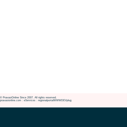
© PravasiOnline Since 2007. All rights reserved.
pravasionline.com : eServices : regionalportalWWWDEVplug