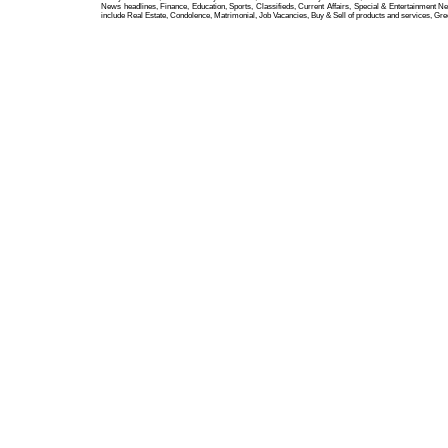
News headlines, Finance, Education, Sports, Classifieds, Current Affairs, Special & Entertainment N
include Real Estate, Condolence, Matrimonial, Job Vacancies, Buy & Sell of products and services, Gre