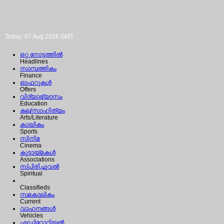
Today: 07 Aug 2026 GMT
ഒറ്റ നോട്ടത്തില്‍
Headlines
സാമ്പത്തികം
Finance
ഓഫറുകള്‍
Offers
വിദ്യാഭ്യാസം
Education
കല/സാഹിത്യം
Arts/Literature
കായികം
Sports
സിനിമ
Cinema
കൂട്ടായ്മകള്‍
Associations
സ്പിരിച്ചുവല്‍
Spiritual
Classifieds
സമകാലികം
Current
വാഹനങ്ങള്‍
Vehicles
എഡിറ്റോറിയല്‍