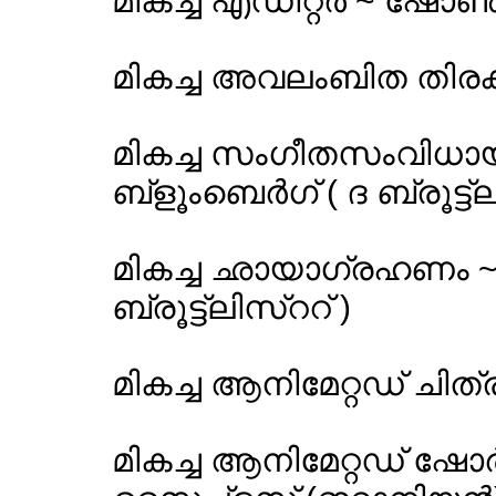
മികച്ച എഡിറ്റര്‍ ~ ഷോണ
മികച്ച അവലംബിത തിരക്
മികച്ച സംഗീതസംവിധായ
ബ്ളൂംബെര്‍ഗ് ( ദ ബ്രൂട്ട്
മികച്ച ഛായാഗ്രഹണം ~ ല
ബ്രൂട്ട്ലിസ്ററ് )
മികച്ച ആനിമേറ്റഡ് ചിത്
മികച്ച ആനിമേറ്റഡ് ഷോര