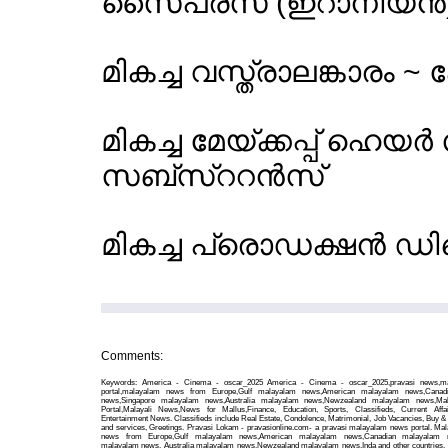
സൈപ്രസ് (ഇറാനിയന്‍
മികച്ച വസ്ത്രാലങ്കാരം ~ 
മികച്ച മേയ്ക്കപ്പ് ഹെയര
സബ്സ്ററന്‍സ്
മികച്ച പ്രൊഡക്ഷന്‍ ഡ
Comments:
Keywords: America - Cinema - oscar_2025 America - Cinema - oscar_2025,pravasi news,m
portal,malayalam news from Europe,Gulf malayalam news,American malayalam news,Canad
news,Singapore malayalam news,Australia malayalam news,Newzealand malayalam news,Ma
Portal,Malayali News,News for Mallus,Finance, Education, Sports, Classifieds, Current Affa
Entertainment News. Classifieds include Real Estate, Condolence, Matrimonial, Job Vacancies, Buy & 
and services, Greetings. Pravasi Lokam - pravasionline.com- a pravasi malayalam news portal. Ma
news from Europe,Gulf malayalam news,American malayalam news,Canadian malayalam n
malayalam news, Australia malayalam news,Newzealand malayalam news,Inda and other countries. 