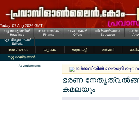
Today: 07 Aug 2026 GMT
ഒറ്റ നോട്ടത്തില്‍
സാമ്പത്തികം
ഓഫറുകള്‍
വിദ്യാഭ്യാസം
കല/സ
Headlines
Finance
Offers
Education
Arts
എഡിറ്റോറിയല്‍
Editorial
/ ഹോം
യൂ.കെ.
യൂറോപ്പ്
ജര്‍മനി
ഗള്‍
Home
മറ്റു രാജ്യങ്ങള്‍
Advertisements
ജര്‍മ്മനിയില്‍ മലയാളി യുവാ
ഭരണ നേതൃത്വല്‍ങ്ങള
കമലയും