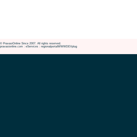
© PravasiOnline Since 2007. All rights reserved.
pravasionline.com : eServices : regionalportalWWWDEVplug