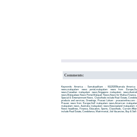
Comments:
Keywords: America - Samakaalikam - 91120205kamala America -
news,malayalam news portal,malayalam news from Europe,Gu
news,Canadian malayalam news,Singapore malayalam news,Austra
news,Malayalees News Portal,Malayali News,News for Mallus,Finance, Edu
Special & Entertainment News. Classifieds include Real Estate, Condole
products and services, Greetings. Pravasi Lokam - pravasionline.com
Pravasi news from Europe,Gulf malayalam news,American malayala
malayalam news, Australia malayalam news,Newzealand malayalam new
News headlines, Finance, Education, Sports, Classifieds, Current Affai
include Real Estate, Condolence, Matrimonial, Job Vacancies, Buy & Sell 