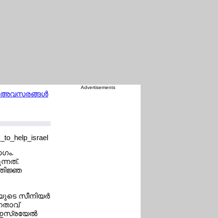
Advertisements
ന്‍ അവസരങ്ങള്‍
ജി7 ഉച്ചകോടിയില്‍ ട്രംപിന്റെ വമ്പന്‍ ട്വ
ാഗം.
്നത്.
രതിജ്ഞ
യുടെ സീനിയര്‍
േതാവ്
 ഇസ്രയേല്‍