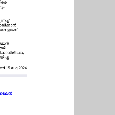
തിരെ
ും
ണച്ച്
ിക്കാന്‍
്യങ്ങളാണ്
്മന്‍
്തി.
ക്കാനിരിക്കെ,
ിപ്പു
ated 15 Aug 2024
‍ലൈന്‍