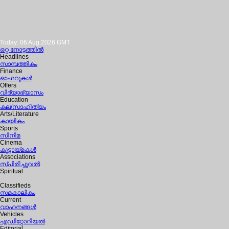
Today: 06 Aug 2026 GMT
ഒറ്റ നോട്ടത്തില്‍
Headlines
സാമ്പത്തികം
Finance
ഓഫറുകള്‍
Offers
വിദ്യാഭ്യാസം
Education
കല/സാഹിത്യം
Arts/Literature
കായികം
Sports
സിനിമ
Cinema
കൂട്ടായ്മകള്‍
Associations
സ്പിരിച്ചുവല്‍
Spiritual
Classifieds
സമകാലികം
Current
വാഹനങ്ങള്‍
Vehicles
എഡിറ്റോറിയല്‍
Editorial