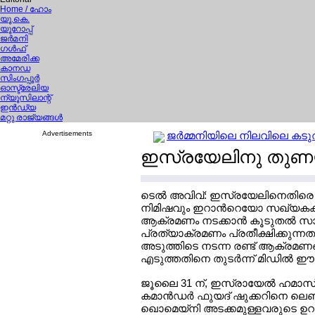
Home
/ ഹോം
യൂ.കെ.
യൂറോപ്പ്
ജര്‍മനി
ഗള്‍ഫ്
അമേരിക്ക
കാനഡ
സിംഗപ്പൂര്‍
ഓസ്ട്രേലിയ
ന്യൂസിലാന്റ്
ഇന്‍ഡ്യ
മറ്റു രാജ്യങ്ങള്‍
Advertisements
ജര്‍മ്മനിയിലെ നിലവിലെ കടുത്
ഇസ്രയേലിനു തുണയാ
ടെല്‍ അവിവ്: ഇസ്രയേലിനെതിര
നിമിഷവും ഇറാന്‍റെയോ സഖ്യകക
ആക്രമണം നടക്കാന്‍ കൂടുതല്‍ സാ
പ്രത്യാക്രമണം പ്രതീക്ഷിക്കുന്ന
അടുത്തിടെ നടന്ന രണ്ട് ആക്രമണങ്ങ
എടുത്തതിനെ തുടര്‍ന്ന് മിഡില്‍ 
ജൂലൈ 31 ന്, ഇസ്രായേല്‍ ഹമാസ് 
കമാന്‍ഡര്‍ ഫുയദ് ഷുക്കറിനെ ലെ
ഖൊമെയ്നി അടക്കമുള്ളവരുടെ ഉറക്ക