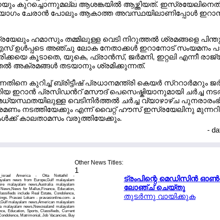
യും കുറച്ചൊന്നുമല്ല ആശങ്കയില്‍ ആഴ്ത്തിയത്. ഇസ്രയേലിനെ
 യോഗം ചേരാന്‍ പോലും ആകാത്ത അവസ്ഥയിലാണിപ്പോള്‍ ഇറാന
യേലും ഹമാസും തമ്മിലുള്ള വെടി നിറുത്തല്‍ ശ്രമങ്ങളെ പിന്തു
 ഉള്‍പ്പടെ അഞ്ചു ലോക നേതാക്കള്‍ ഇറാനോട് സംയമനം പാല
ക്കയെ കൂടാതെ, യുകെ, ഫ്രാന്‍സ്, ജര്‍മനി, ഇറ്റലി എന്നീ രാജ
‍ അക്രമങ്ങള്‍ തടയാനും ശ്രമിക്കുന്നത്.
നെ കുറിച്ച് ബ്രിട്ടീഷ് പ്രധാനമന്ത്രി കെയര്‍ സ്ററാര്‍മറും ജര്‍മ
ിയ ഇറാന്‍ പ്രസിഡന്‍റ് മസൗദ് പെസെഷ്കിയാനുമായി ചര്‍ച്ച നടത
ധ്യസ്ഥതയിലുള്ള വെടിനിര്‍ത്തല്‍ ചര്‍ച്ച വ്യാഴാഴ്ച പുനരാരംഭി
മണം നടത്തിയേക്കും എന്ന് വൈറ്റ് ഹൗസ് ഇസ്രയേലിനു മുന്നറിയ
ചകള്‍ക്ക് കാലതാമസം വരുത്തിയേക്കും.
- d
Other News Titles:
1
p_israel America - Otta Nottathil -
ട്രംപിന്റെ മെഡിസിന്‍ ഓണ്
alayalam news from Europe,Gulf malayalam
re malayalam news,Australia malayalam
ലോഞ്ച് ചെയ്തു
News,News for Mallus,Finance, Education,
lassifieds include Real Estate, Condolence,
തുടര്‍ന്നു വായിക്കുക
tings. Pravasi Lokam - pravasionline.com- a
e,Gulf malayalam news,American malayalam
ia malayalam news,Newzealand malayalam
ce, Education, Sports, Classifieds, Current
 Condolence, Matrimonial, Job Vacancies, Buy