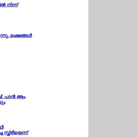
 നിന്ന്
നു, ലക്ഷങ്ങള്‍
്: പാന്‍ ആം
കും
ഥി
സ്ത്രീയെന്ന്