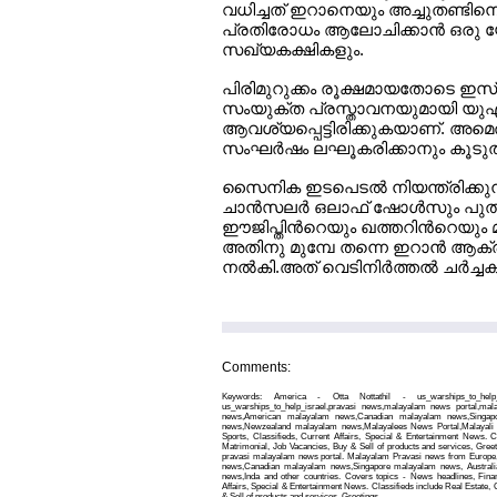
വധിച്ചത് ഇറാനെയും അച്ചുതണ്ടിനെ
പ്രതിരോധം ആലോചിക്കാന്‍ ഒരു
സഖ്യകക്ഷികളും.
പിരിമുറുക്കം രൂക്ഷമായതോടെ ഇസ്ര
സംയുക്ത പ്രസ്താവനയുമായി യുഎസ്
ആവശ്യപ്പെട്ടിരിക്കുകയാണ്. അമെരി
സംഘര്‍ഷം ലഘൂകരിക്കാനും കൂടുതല്
സൈനിക ഇടപെടല്‍ നിയന്ത്രിക്കുന്നതി
ചാന്‍സലര്‍ ഒലാഫ് ഷോള്‍സും പുത
ഈജിപ്തിന്‍റെയും ഖത്തറിന്‍റെയും മ
അതിനു മുമ്പേ തന്നെ ഇറാന്‍ ആക്ര
നല്‍കി.അത് വെടിനിര്‍ത്തല്‍ ചര്‍ച്
Comments:
Keywords: America - Otta Nottathil - us_warships_to_hel
us_warships_to_help_israel,pravasi news,malayalam news portal,m
news,American malayalam news,Canadian malayalam news,Singapo
news,Newzealand malayalam news,Malayalees News Portal,Malayali 
Sports, Classifieds, Current Affairs, Special & Entertainment News. C
Matrimonial, Job Vacancies, Buy & Sell of products and services, Gree
pravasi malayalam news portal. Malayalam Pravasi news from Europ
news,Canadian malayalam news,Singapore malayalam news, Austral
news,Inda and other countries. Covers topics - News headlines, Finan
Affairs, Special & Entertainment News. Classifieds include Real Estate,
& Sell of products and services, Greetings.