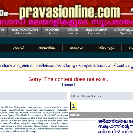
സം
കല/സാഹിത്യം
കായികം
സിനിമ
കൂട്ടായ്മകള്‍
സ്പിരിച്ചുവ
Arts/Literature
Sports
Cinema
Associations
Spiritual
ഗള്‍ഫ്
അമേരിക്ക
കാനഡ
സിംഗപ്പൂര്‍
ഓസ
വിലെ കടുത്ത തൊഴില്‍ക്ഷാമം മികച്ച ശമ്പളത്തോടെ കരിയര്‍ മാറ്
Sorry! The content does not exist.
[
home
]
Other News Titles:
1
avasiOnline Malayalam News,pravasi news,malayalam news
layalam news,American malayalam news,Canadian malayalam
alayalam news,Newzealand malayalam news,Malayalees News
ജര്‍മനി
tion, Sports, Classifieds, Current Affairs, Special & Entertainment
, Matrimonial, Job Vacancies, Buy & Sell of products and services,
ജര്‍മ്മനിയിലെ ക
 a pravasi malayalam news portal. Malayalam Pravasi news from
am news,Canadian malayalam news,Singapore malayalam news,
സമൂഹത്തിന്റെ "
news,Inda and other countries. Covers topics - News headlines,
airs, Special & Entertainment News. Classifieds include Real Estate,
ബിംഗനില്‍ നടത്
of products and services, Greetings.