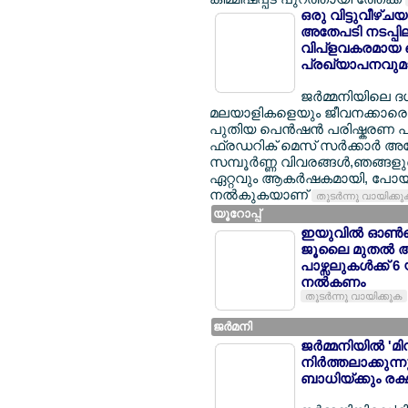
ഒരു വിട്ടുവീഴ്ച
അതേപടി നടപ്പിലാക
വിപ്ളവകരമായ പ
പ്രഖ്യാപനവുമാ
ജര്‍മ്മനിയിലെ 
മലയാളികളെയും ജീവനക്കാരെയും
പുതിയ പെന്‍ഷന്‍ പരിഷ്കരണ പാ
ഫ്രഡറിക് മെസ് സര്‍ക്കാര്‍ 
സമ്പൂര്‍ണ്ണ വിവരങ്ങള്‍,ഞങ്ങ
ഏറ്റവും ആകര്‍ഷകമായി, പോയി
നല്‍കുകയാണ്
തുടര്‍ന്നു വായിക്ക
യൂറോപ്പ്
ഇയുവില്‍ ഓണ്‍ല
ജൂലൈ മുതല്‍ 
പാഴ്സലുകള്‍ക്ക് 
നല്‍കണം
തുടര്‍ന്നു വായിക്കുക
ജര്‍മനി
ജര്‍മ്മനിയില്‍ 
നിര്‍ത്തലാക്കു
ബാധിയ്ക്കും രക്