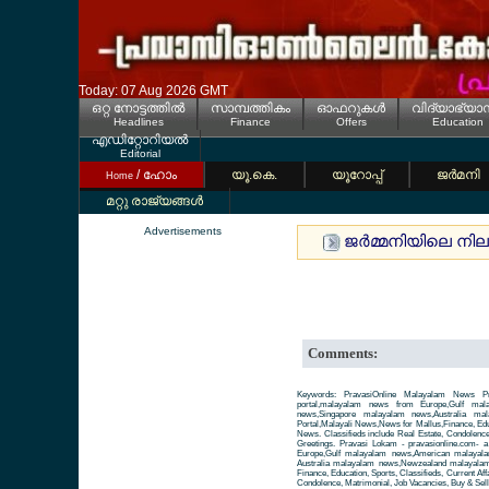
Today: 07 Aug 2026 GMT
ഒറ്റ നോട്ടത്തില്‍
സാമ്പത്തികം
ഓഫറുകള്‍
വിദ്യാഭ്യാ
Headlines
Finance
Offers
Education
എഡിറ്റോറിയല്‍
Editorial
/ ഹോം
യൂ.കെ.
യൂറോപ്പ്
ജര്‍മനി
Home
മറ്റു രാജ്യങ്ങള്‍
Advertisements
ജര്‍മ്മനിയിലെ നില
Comments:
Keywords: PravasiOnline Malayalam News Pr
portal,malayalam news from Europe,Gulf ma
news,Singapore malayalam news,Australia m
Portal,Malayali News,News for Mallus,Finance, Educa
News. Classifieds include Real Estate, Condolence
Greetings. Pravasi Lokam - pravasionline.com-
Europe,Gulf malayalam news,American malayal
Australia malayalam news,Newzealand malayalam 
Finance, Education, Sports, Classifieds, Current Aff
Condolence, Matrimonial, Job Vacancies, Buy & Sell 