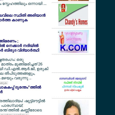
സ്നേഹത്തിലും ഒന്നായി ...
ലവിലെ സ്ഥിതി അരിയാന്‍
ര്‍ത്ത കാണുക
ുങ്ങിമരണം ;
‍ നെക്കാര്‍ നദിയില്‍
‍ ബിരുദ വിദ്യാര്‍ത്ഥി
ഷ്ണതരംഗം: ഒരു
മാത്രം മുങ്ങിമരിച്ചത് 26
ായി ഡി.എല്‍.ആര്‍.ജി, ഉരുകി
ലെ തീപിടുത്തങ്ങളും,
മഴയും വരുന്നു ..
ിക്കുക
കകപ്പ് ദുരന്തം"ത്തില്‍
്‍
ത്തിലാദ്യം! ഷൂട്ട്ഔട്ടില്‍
്തി പാരഗ്വായ്;
ന്ത'ത്തില്‍ കണ്ണീരോടെ