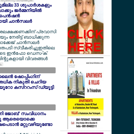
തുടര്‍ന്നു വായിക്കുക
യുമില്ല 33 ശുപാര്‍ശകളും
്കും ജര്‍മ്മനിയില്‍
െന്‍ഷന്‍
യി ചാന്‍സലര്‍
ദശലക്ഷക്കണക്കിന് പ്രവാസി
 നേരിട്ട് ബാധിക്കുന്ന
ക്കേജ് ചാന്‍സലര്‍
അതേപടി സ്വീകരിച്ചുഇതിലെ
ളുടെ ഇന്‍ഫോ ഡെസ-്ക്
ന്റുകളായി വിവരങ്ങള്‍
ുക
ൈന്‍ ഷോപ്പിംഗിന്
അധിക നികുതി ചെറിയ
6 യൂറോ കസ്ററംസ് ഡ്യൂട്ടി
'മിനി ജോബ്' സംവിധാനം
ന്നു ആരെയൊക്കെ
ഷപെടാന്‍ മറ്റുവഴിയുണ്ടോ