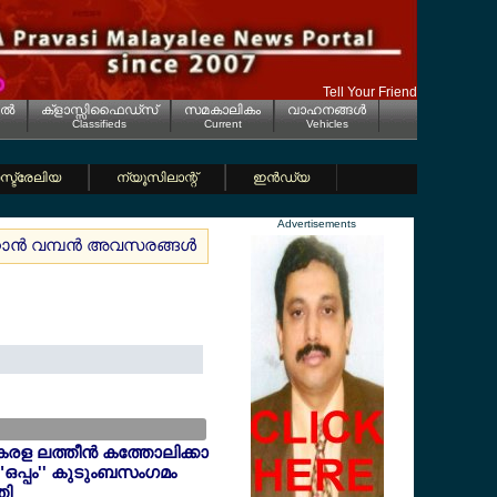
Tell Your Friend
ല്‍
ക്ളാസ്സിഫൈഡ്സ്
സമകാലികം
വാഹനങ്ങള്‍
Classifieds
Current
Vehicles
്ട്രേലിയ
ന്യൂസിലാന്റ്
ഇന്‍ഡ്യ
Advertisements
റാന്‍ വമ്പന്‍ അവസരങ്ങള്‍
ജര്‍മ്മനിയിലെ കായികപ്രേമികള്‍ക്
േരള ലത്തീന്‍ കത്തോലിക്കാ
"ഒപ്പം'' കുടുംബസംഗമം
തി