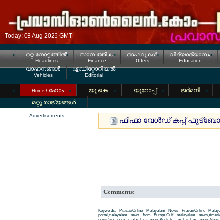
Today: 08 Aug 2026 GMT
ഒറ്റ നോട്ടത്തില്‍
സാമ്പത്തികം
ഓഫറുകള്‍
വിദ്യാഭ്യാസം
Headlines
Finance
Offers
Education
വാഹനങ്ങള്‍
എഡിറ്റോറിയല്‍
Vehicles
Editorial
/ ഹോം
യൂ.കെ.
യൂറോപ്പ്
ജര്‍മനി
Home
മറ്റു രാജ്യങ്ങള്‍
Advertisements
ഫിഫാ വേള്‍ഡ് കപ്പ് ഫുട്ബോ
Comments:
Keywords: PravasiOnline Malayalam News PravasiOnline Malay
portal,malayalam news from Europe,Gulf malayalam news,Amer
news,Singapore malayalam news,Australia malayalam news,New