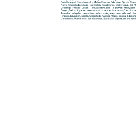
Portal,Malayali News,News for Mallus,Finance, Education, Sports, Classif
News. Classifieds include Real Estate, Condolence, Matrimonial, Job Va
Greetings. Pravasi Lokam - pravasionline.com- a pravasi malayala
Europe,Gulf malayalam news,American malayalam news,Canadian m
Australia malayalam news,Newzealand malayalam news,Inda and other
Finance, Education, Sports, Classifieds, Current Affairs, Special & Enter
Condolence, Matrimonial, Job Vacancies, Buy & Sell of products and servi