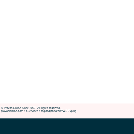
© PravasiOnline Since 2007. All rights reserved.
pravasionline.com : eServices : regionalportalWWWDEVplug