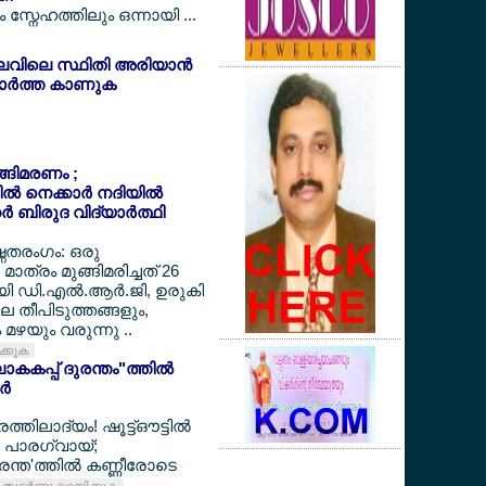
സ്നേഹത്തിലും ഒന്നായി ...
ലവിലെ സ്ഥിതി അരിയാന്‍
ര്‍ത്ത കാണുക
ുങ്ങിമരണം ;
‍ നെക്കാര്‍ നദിയില്‍
‍ ബിരുദ വിദ്യാര്‍ത്ഥി
ഷ്ണതരംഗം: ഒരു
മാത്രം മുങ്ങിമരിച്ചത് 26
ായി ഡി.എല്‍.ആര്‍.ജി, ഉരുകി
ലെ തീപിടുത്തങ്ങളും,
മഴയും വരുന്നു ..
ിക്കുക
കകപ്പ് ദുരന്തം"ത്തില്‍
്‍
ത്തിലാദ്യം! ഷൂട്ട്ഔട്ടില്‍
്തി പാരഗ്വായ്;
ന്ത'ത്തില്‍ കണ്ണീരോടെ