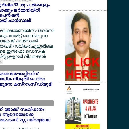
തുടര്‍ന്നു വായിക്കുക
യുമില്ല 33 ശുപാര്‍ശകളും
്കും ജര്‍മ്മനിയില്‍
െന്‍ഷന്‍
യി ചാന്‍സലര്‍
ദശലക്ഷക്കണക്കിന് പ്രവാസി
 നേരിട്ട് ബാധിക്കുന്ന
ക്കേജ് ചാന്‍സലര്‍
അതേപടി സ്വീകരിച്ചുഇതിലെ
ളുടെ ഇന്‍ഫോ ഡെസ-്ക്
ന്റുകളായി വിവരങ്ങള്‍
ുക
ൈന്‍ ഷോപ്പിംഗിന്
അധിക നികുതി ചെറിയ
6 യൂറോ കസ്ററംസ് ഡ്യൂട്ടി
'മിനി ജോബ്' സംവിധാനം
ന്നു ആരെയൊക്കെ
ഷപെടാന്‍ മറ്റുവഴിയുണ്ടോ