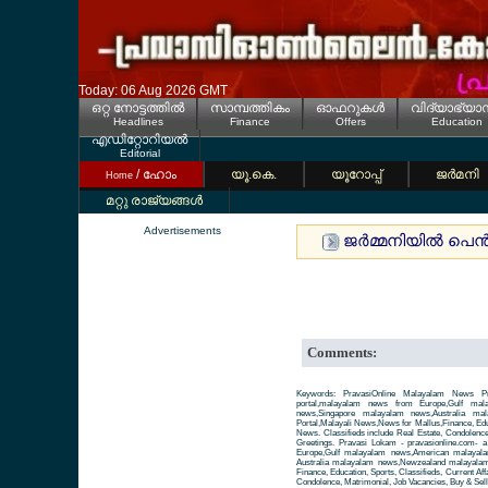
Today: 06 Aug 2026 GMT
ഒറ്റ നോട്ടത്തില്‍
സാമ്പത്തികം
ഓഫറുകള്‍
വിദ്യാഭ്യാ
Headlines
Finance
Offers
Education
എഡിറ്റോറിയല്‍
Editorial
/ ഹോം
യൂ.കെ.
യൂറോപ്പ്
ജര്‍മനി
Home
മറ്റു രാജ്യങ്ങള്‍
Advertisements
ജര്‍മ്മനിയില്‍ പെന
Comments:
Keywords: PravasiOnline Malayalam News Pr
portal,malayalam news from Europe,Gulf ma
news,Singapore malayalam news,Australia m
Portal,Malayali News,News for Mallus,Finance, Educa
News. Classifieds include Real Estate, Condolence
Greetings. Pravasi Lokam - pravasionline.com-
Europe,Gulf malayalam news,American malayal
Australia malayalam news,Newzealand malayalam 
Finance, Education, Sports, Classifieds, Current Aff
Condolence, Matrimonial, Job Vacancies, Buy & Sell 