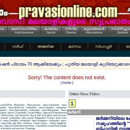
സം
കല/സാഹിത്യം
കായികം
സിനിമ
കൂട്ടായ്മകള്‍
സ്പിരിച്ചുവ
Arts/Literature
Sports
Cinema
Associations
Spiritual
ഗള്‍ഫ്
അമേരിക്ക
കാനഡ
സിംഗപ്പൂര്‍
ഓസ
്‍ഷന്‍ പ്രായം 70 ആക്കിയേക്കും ; പുതിയ മലയാളി കുടിയേറ്റക്കാരെ ക
Sorry! The content does not exist.
[
home
]
Other News Titles:
1
avasiOnline Malayalam News,pravasi news,malayalam news
layalam news,American malayalam news,Canadian malayalam
alayalam news,Newzealand malayalam news,Malayalees News
ജര്‍മനി
tion, Sports, Classifieds, Current Affairs, Special & Entertainment
, Matrimonial, Job Vacancies, Buy & Sell of products and services,
ജര്‍മ്മനിയിലെ ക
 a pravasi malayalam news portal. Malayalam Pravasi news from
am news,Canadian malayalam news,Singapore malayalam news,
സമൂഹത്തിന്റെ "
news,Inda and other countries. Covers topics - News headlines,
airs, Special & Entertainment News. Classifieds include Real Estate,
ബിംഗനില്‍ നടത്
of products and services, Greetings.