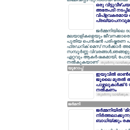
ഒരു വിട്ടുവീഴ്ച
അതേപടി നടപ്പിലാക
വിപ്ളവകരമായ പ
പ്രഖ്യാപനവുമാ
ജര്‍മ്മനിയിലെ 
മലയാളികളെയും ജീവനക്കാരെയും
പുതിയ പെന്‍ഷന്‍ പരിഷ്കരണ പാ
ഫ്രഡറിക് മെസ് സര്‍ക്കാര്‍ 
സമ്പൂര്‍ണ്ണ വിവരങ്ങള്‍,ഞങ്ങ
ഏറ്റവും ആകര്‍ഷകമായി, പോയി
നല്‍കുകയാണ്
തുടര്‍ന്നു വായിക്ക
യൂറോപ്പ്
ഇയുവില്‍ ഓണ്‍ല
ജൂലൈ മുതല്‍ 
പാഴ്സലുകള്‍ക്ക് 
നല്‍കണം
തുടര്‍ന്നു വായിക്കുക
ജര്‍മനി
ജര്‍മ്മനിയില്‍ 
നിര്‍ത്തലാക്കു
ബാധിയ്ക്കും രക്