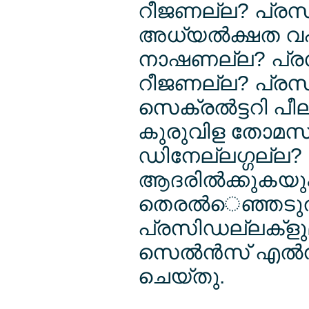
റീജണല്ല? പ്രസ
അധ്യല്‍ക്ഷത വഹില
നാഷണല്ല? പ്രസിഡ
റീജണല്ല? പ്രസി
സെക്രല്‍ട്ടറി പ
കുരുവിള തോമസ്,
ഡിനേല്ലഗ്ഗല്ല? 
ആദരില്‍ക്കുകയു
തെരല്‍െഞ്ഞടുല്
പ്രസിഡല്ലക്ളുമാര
സെല്‍ന്‍സ് എല്‍
ചെയ്തു.