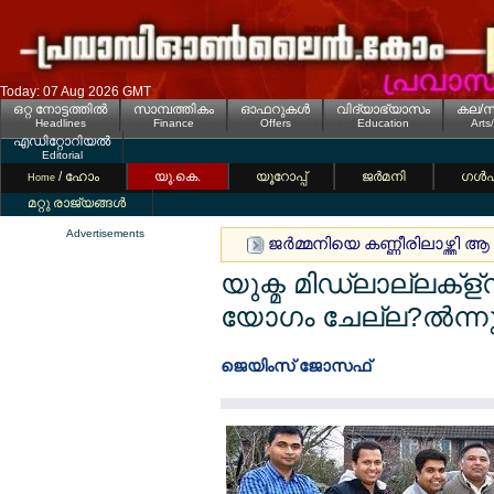
Today: 07 Aug 2026 GMT
ഒറ്റ നോട്ടത്തില്‍
സാമ്പത്തികം
ഓഫറുകള്‍
വിദ്യാഭ്യാസം
കല/സ
Headlines
Finance
Offers
Education
Arts
എഡിറ്റോറിയല്‍
Editorial
/ ഹോം
യൂ.കെ.
യൂറോപ്പ്
ജര്‍മനി
ഗള്‍
Home
മറ്റു രാജ്യങ്ങള്‍
Advertisements
ജര്‍മ്മനിയെ കണ്ണീരിലാഴ്ത്തി
യുക്മ മിഡ്ലാല്ലക്
യോഗം ചേല്ല?ല്‍ന്ന
ജെയിംസ് ജോസഫ്