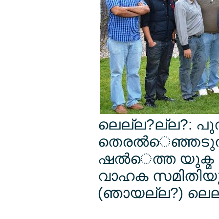
ലെല്ല?ല്ല?: പ
തെരല്‍െഞ്ഞടുല്‍ക
ഷല്‍െത്ത യുക്മ 
വാഹക സമിതിയുട
(ഞായല്ല?) ലെല്ല