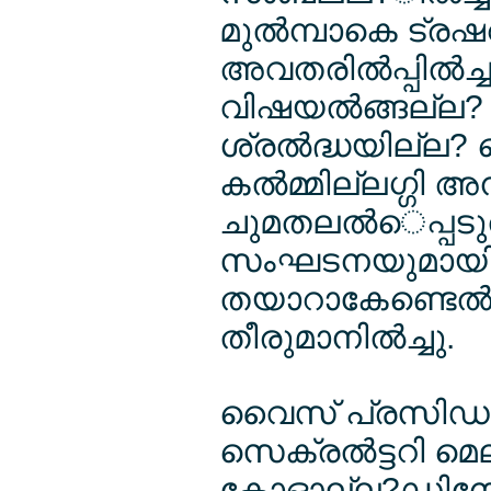
മുല്‍മ്പാകെ ട്ര
അവതരില്‍പ്പില്‍ച
വിഷയല്‍ങ്ങല്ല?
ശ്രല്‍ദ്ധയില്ല?
കല്‍മ്മില്ലഗ്ഗി
ചുമതലല്‍െപ്പടുല
സംഘടനയുമായി യാത
തയാറാകേണ്ടെല്
തീരുമാനില്‍ച്ചു.
വൈസ് പ്രസിഡല്
സെക്രല്‍ട്ടറി 
കോഓല്ല?ഡിനേല്