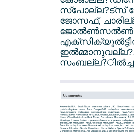
സ്പോല്ല?ട്സ് 
ജോസഫ്, ചാരില്
ജോല്‍ണ്‍സല്‍ണ്‍
എക്സിക്യൂല്‍ട്ട
ഇല്‍മ്മാനുവല്ല?
സംബല്ല?ില്‍ച്ച
Comments:
Keywords: U.K. - Stock News - committe_uukma U.K. - Stock News - 
portal,malayalam news from Europe,Gulf malayalam news,Amer
news,Singapore malayalam news,Australia malayalam news,New
Portal,Malayali News,News for Mallus,Finance, Education, Sports, Classif
News. Classifieds include Real Estate, Condolence, Matrimonial, Job Va
Greetings. Pravasi Lokam - pravasionline.com- a pravasi malayala
Europe,Gulf malayalam news,American malayalam news,Canadian m
Australia malayalam news,Newzealand malayalam news,Inda and other
Finance, Education, Sports, Classifieds, Current Affairs, Special & Enter
Condolence, Matrimonial, Job Vacancies, Buy & Sell of products and servi