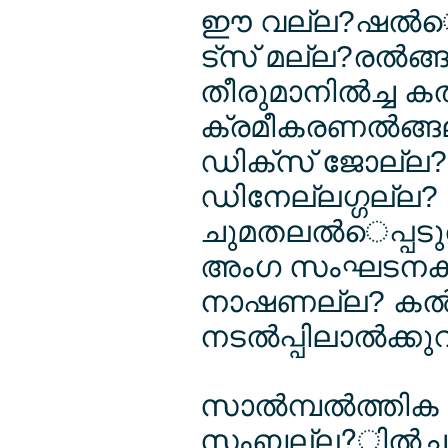
ഈ വല്ല?ഷല്‍െത്
ട്സ് മല്ല?രല്‍ങ്ങല
തീരുമാനില്‍ച്ച ക
ക്രമീകരണല്‍ങ്ങല്
ഡിക്സ് ജോല്ല?
ഡിനേല്ലഗ്ഗല്ല?
ചുമതലല്‍െപ്പടുല
അംഗ സംഘടനകളില്
നാഷണല്ല? കല്‍മ
നടല്‍പ്പിലാല്‍ക്കു
സാല്‍മ്പല്‍ത്
സംബല്ല?ില്‍ച്ച ര