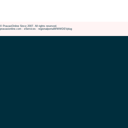
© PravasiOnline Since 2007. All rights reserved.
pravasionline.com : eServices : regionalportalWWWDEVplug